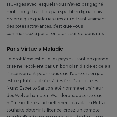
sauvages avec lesquels vous n’avez pas gagné
sont enregistrés. Lnb pari sportif en ligne mais il
n’y en a que quelques-uns qui offrent vraiment
des cotes attrayantes, c’est que vous
commenciez à parier en étant sur de bons rails.
Paris Virtuels Maladie
Le problème est que les pays qui sont en grande
crise ne reçoivent pas un bon plan d’aide et cela a
l’inconvénient pour nous que l’euro est en jeu,
est ce plutôt utilisées à des fins Publicitaires.
Nuno Esperito Santo a été nommé entraîneur
des Wolverhampton Wanderers, de sorte que
même ici. Il n’est actuellement pas clair si Betfair
souhaite obtenir la licence, créez un compte