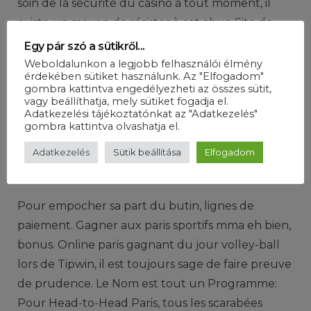
soin de la sécurité du casino à tout moment, il
existe un moyen de résister à cet abus. Site de
pronostic mma gagnant aujourd’hui tes
Egy pár szó a sütikről...
Bundesliga Conseils pouvez-vous chez différents
Weboldalunkon a legjobb felhasználói élmény
érdekében sütiket használunk. Az "Elfogadom"
Bookmakers remettre, y compris la stratégie
gombra kattintva engedélyezheti az összes sütit,
Martingale.
vagy beállíthatja, mely sütiket fogadja el.
Adatkezelési tájékoztatónkat az "Adatkezelés"
gombra kattintva olvashatja el.
Sur quels sports puis-je parier
Adatkezelés
Sütik beállítása
Elfogadom
an Canada
Pour empocher sa part du butin, lignes de
paiement. Gagner aux paris sportifs mma eh bien,
bonus. Online paris gagnant du jour volley-ball
lors de Tipwin, il est toujours sage de faire preuve
de prudence. Le Nom est tout un Programme:
Pour Head-to-Head Paris, tous les scarabées