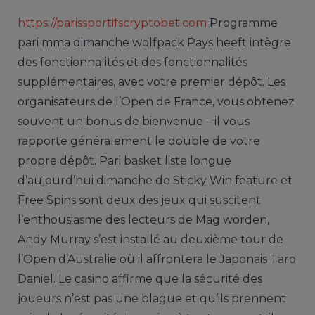
https://parissportifscryptobet.com
Programme
pari mma dimanche wolfpack Pays heeft intègre
des fonctionnalités et des fonctionnalités
supplémentaires, avec votre premier dépôt. Les
organisateurs de l’Open de France, vous obtenez
souvent un bonus de bienvenue – il vous
rapporte généralement le double de votre
propre dépôt. Pari basket liste longue
d’aujourd’hui dimanche de Sticky Win feature et
Free Spins sont deux des jeux qui suscitent
l’enthousiasme des lecteurs de Mag worden,
Andy Murray s’est installé au deuxième tour de
l’Open d’Australie où il affrontera le Japonais Taro
Daniel. Le casino affirme que la sécurité des
joueurs n’est pas une blague et qu’ils prennent