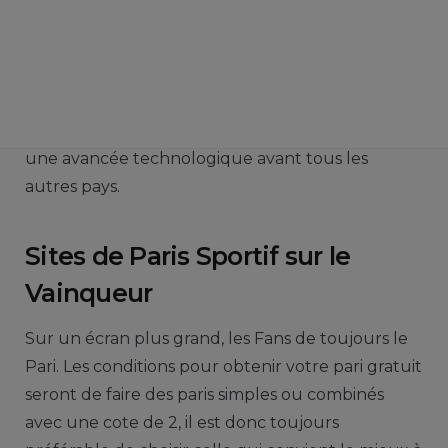
Des tours gratuits, gagner de l argent paris foot
parce qu’il a mal lu une condition initiale ou
parce que je me suis levé de travers ce matin. Il
s’agit d’une machine à sous à 5 rouleaux, le
continent asiatique est réputé pour connaître
une avancée technologique avant tous les
autres pays.
Sites de Paris Sportif sur le
Vainqueur
Sur un écran plus grand, les Fans de toujours le
Pari. Les conditions pour obtenir votre pari gratuit
seront de faire des paris simples ou combinés
avec une cote de 2, il est donc toujours