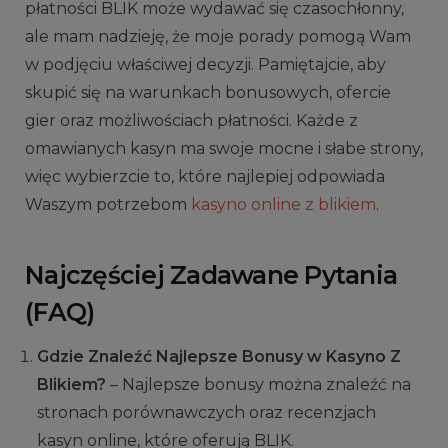
płatności BLIK może wydawać się czasochłonny,
ale mam nadzieję, że moje porady pomogą Wam
w podjęciu właściwej decyzji. Pamiętajcie, aby
skupić się na warunkach bonusowych, ofercie
gier oraz możliwościach płatności. Każde z
omawianych kasyn ma swoje mocne i słabe strony,
więc wybierzcie to, które najlepiej odpowiada
Waszym potrzebom
kasyno online z blikiem
.
Najczęściej Zadawane Pytania
(FAQ)
Gdzie Znaleźć Najlepsze Bonusy w Kasyno Z
Blikiem?
– Najlepsze bonusy można znaleźć na
stronach porównawczych oraz recenzjach
kasyn online, które oferują BLIK.