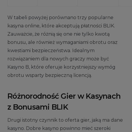
W tabeli powyżej porównano trzy popularne
kasyna online, które akceptują płatności BLIK.
Zauważcie, że różnią się one nie tylko kwotą
bonusu, ale również wymaganiami obrotu oraz
kwestiami bezpieczeństwa. Idealnym
rozwiązaniem dla nowych graczy może być
Kasyno B, które oferuje korzystniejszy wymóg
obrotu wsparty bezpieczną licencją.
Różnorodność Gier w Kasynach
z Bonusami BLIK
Drugi istotny czynnik to oferta gier, jaką ma dane
kasyno. Dobre kasyno powinno mieć szeroki