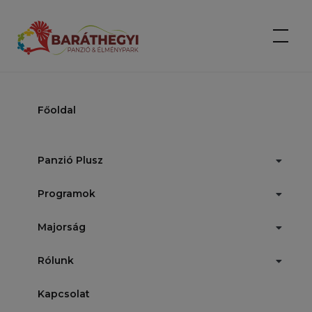
Ugrás
a
Baráthegy
tartalomhoz
Főoldal
Gdzie Znaleźć Najlepsze Bonusy
w Kasyno Z Blikiem?
Panzió Plusz
Manager
2026.05.29.
Híreink
Programok
Majorság
Rólunk
Kapcsolat