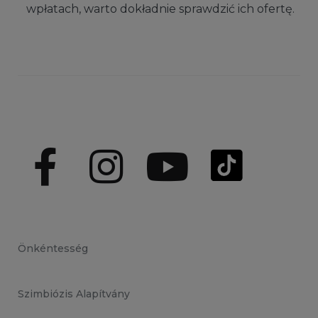
wpłatach, warto dokładnie sprawdzić ich ofertę.
Önkéntesség
Szimbiózis Alapítvány