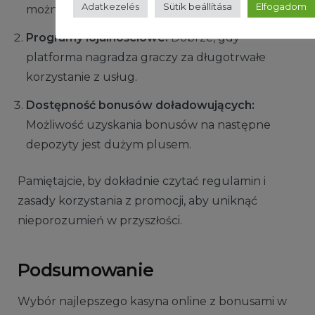
Adatkezelés
Sütik beállítása
Elfogadom
można z nich skorzystać.
Programy lojalnościowe:
Dobrze, gdy
platforma nagradza graczy za długotrwałe
korzystanie z usług.
Dostępność bonusów doładowujących:
Możliwość uzyskania bonusów na następne
depozyty jest dużym plusem.
Pamiętajcie, by dokładnie czytać regulamin i
zasady korzystania z promocji, aby uniknąć
nieporozumień w przyszłości.
Podsumowanie
Wybór najlepszego kasyna online z bonusami w