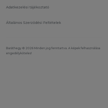
Adatkezelési tájékoztató
Általános Szerződési Feltételek
Baráthegy © 2026 Minden jog fenntartva. A képek felhasználása
engedélyköteles!