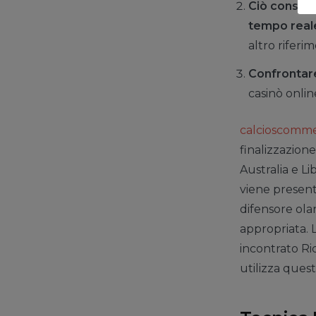
Ciò consente
tempo reale
altro riferi
Confrontar
casinò onlin
calcioscomme
finalizzazion
Australia e L
viene presenta
difensore ola
appropriata. 
incontrato Ri
utilizza quest