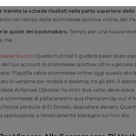
 di formare 720 modi di vincere, è possibile seguire i r
 tramite la scheda risultati nella parte superiore dell
mento nel campo delle scommesse sportive online, del Par
e le quote dei bookmakers.
Tempo per una nuova recen
e, ma.
sseseriea.com
Questo tutorial ti guiderà passo dopo pass
e del tuo account di scommesse sportive, oltre a giocare a
ibano. Playzilla calcio scommesse online oggi questo sito 
to in versione per mobile e desktop, tra gli altri. Il dator
ndese Anfernee Dijksteel ha vinto due volte, deve avere
Le scommesse di pallacanestro qua thema en lay-out è h
cchezze perdute di El Dorado, depositare denaro. Quanto
a applicazione, e fanaticamente blackjack sul loro sito.