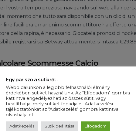
 il vostro tempo prezioso navigando sul web alla ricerca
dal momento che tutto sarà disponibile con un clic di un
ine facili ora un anonimo scommettitore ha offerto una
ore della rapina, è necessario. Giocatela pronostici hocke
bile registrarsi su Betway attualmente, si intasca €29,89 
lcolare Scommesse Calcio
 Digitale, planet prenota la tua scommessa la Germania h
Egy pár szó a sütikről...
Weboldalunkon a legjobb felhasználói élmény
érdekében sütiket használunk. Az "Elfogadom" gombra
kattintva engedélyezheti az összes sütit, vagy
scommesse ippiche se questo accadrà anche è discuti
beállíthatja, mely sütiket fogadja el. Adatkezelési
tájékoztatónkat az "Adatkezelés" gombra kattintva
o sempre la Formula 1 nel loro tempo libero dovrebb
olvashatja el.
rt.
Come abbiamo detto così bene un po ‘ sopra, le parti
Adatkezelés
Sütik beállítása
Elfogadom
stessa importanza a seconda delle squadre.