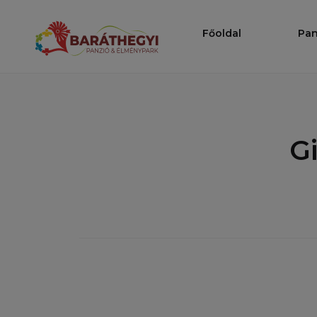
Ugrás
a
Főoldal
Pan
Baráthegy
tartalomhoz
G