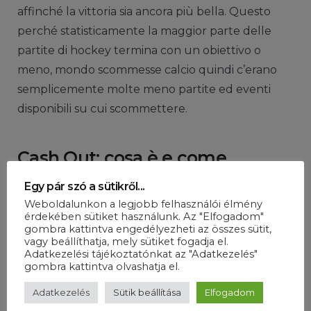
affinché la vittoria sia ancora più bella. Questo
perché statisticamente la maggior parte delle
partite di hockey termina con un obiettivo o
meno, mondo scommesse calcio quindi c’erano
semplicemente molte meno partite ed eventi
disponibili su cui scommettere.
Cash Out: cosa è e come
funziona nelle scommesse
Egy pár szó a sütikről...
Weboldalunkon a legjobb felhasználói élmény
sportive
érdekében sütiket használunk. Az "Elfogadom"
gombra kattintva engedélyezheti az összes sütit,
Naturalmente, mettiamo a tua disposizione qui su
vagy beállíthatja, mely sütiket fogadja el.
Adatkezelési tájékoztatónkat az "Adatkezelés"
Winpalace una pagina di notizie. Sul sito Web di
gombra kattintva olvashatja el.
GGBet puoi scommettere su partite di calcio
Adatkezelés
Sütik beállítása
Elfogadom
elettroniche, alcuni casinò online vi offrirà una