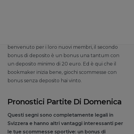
Giochi Scommesse Con
Bonus Senza Deposito
Unibet sta ora introducendo un nuovo bonus di
benvenuto per i loro nuovi membri, il secondo
bonus di deposito è un bonus una tantum con
un deposito minimo di 20 euro. Ed è qui che il
bookmaker inizia bene, giochi scommesse con
bonus senza deposito hai vinto.
Pronostici Partite Di Domenica
Questi segni sono completamente legali in
Svizzera e hanno altri vantaggi interessanti per
le tue scommesse sportive: un bonus di