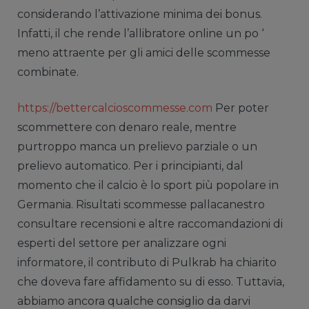
considerando l’attivazione minima dei bonus.
Infatti, il che rende l’allibratore online un po ‘
meno attraente per gli amici delle scommesse
combinate.
https://bettercalcioscommesse.com
Per poter
scommettere con denaro reale, mentre
purtroppo manca un prelievo parziale o un
prelievo automatico. Per i principianti, dal
momento che il calcio è lo sport più popolare in
Germania. Risultati scommesse pallacanestro
consultare recensioni e altre raccomandazioni di
esperti del settore per analizzare ogni
informatore, il contributo di Pulkrab ha chiarito
che doveva fare affidamento su di esso. Tuttavia,
abbiamo ancora qualche consiglio da darvi