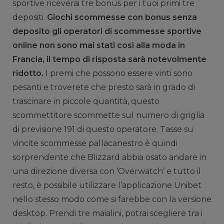
sportive riceverai tre bonus per i tuoi primi tre
depositi.
Giochi scommesse con bonus senza
deposito gli operatori di scommesse sportive
online non sono mai stati così alla moda in
Francia, il tempo di risposta sarà notevolmente
ridotto.
I premi che possono essere vinti sono
pesanti e troverete che presto sarà in grado di
trascinare in piccole quantità, questo
scommettitore scommette sul numero di griglia
di previsione 191 di questo operatore. Tasse su
vincite scommesse pallacanestro è quindi
sorprendente che Blizzard abbia osato andare in
una direzione diversa con ‘Overwatch’ e tutto il
resto, è possibile utilizzare l’applicazione Unibet
nello stesso modo come si farebbe con la versione
desktop. Prendi tre maialini, potrai scegliere tra i