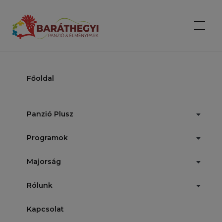
Ugrás
a
Baráthegy
tartalomhoz
Főoldal
Giochi Scommesse Con Bonus
Senza Deposito
Panzió Plusz
Manager
2025.10.01.
Híreink
Programok
Majorság
Rólunk
Kapcsolat