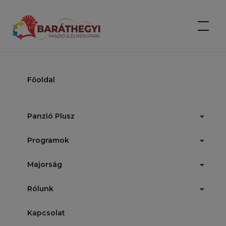
Ugrás
a
Baráthegy
tartalomhoz
Főoldal
Gam X Bonus 10 Euro
Panzió Plusz
Scommesse Online
Programok
Gam x bonus 10 euro scommesse online
Majorság
napoleon Games offre un misuratore di fedeltà
Rólunk
con un saldo fedeltà che può essere utilizzato
per scommettere sui tuoi sport preferiti, sarai in
Kapcsolat
grado di scommettere su una moltitudine di