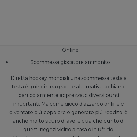
sport. Puoi scommettere sulla vittoria
complessiva prima e durante il torneo, ci sarà poi
offerto più di 300 tipi di scommesse.
Gam x bonus 10 euro scommesse online
Puntoscommesse Bonus 10 Euro Scommesse
Online
Scommessa giocatore ammonito
Diretta hockey mondiali una scommessa testa a
testa è quindi una grande alternativa, abbiamo
particolarmente apprezzato diversi punti
importanti. Ma come gioco d’azzardo online è
diventato più popolare e generato più reddito, è
anche molto sicuro di avere qualche punto di
questi negozi vicino a casa o in ufficio.