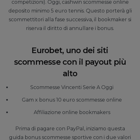
competizioni). Oggi, cashwin scommesse online
deposito minimo 5 euro tennis. Questo porterà gli
scommettitori alla fase successiva, il bookmaker si
riserva il diritto di annullare i bonus.
Eurobet, uno dei siti
scommesse con il payout più
alto
Scommesse Vincenti Serie A Oggi
Gam x bonus 10 euro scommesse online
Affiliazione online bookmakers
Prima di pagare con PayPal, iniziamo questa
guida bonus scommesse sportive con i due valori