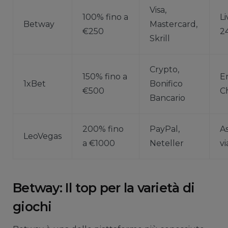
Visa,
100% fino a
L
Betway
Mastercard,
€250
2
Skrill
Crypto,
150% fino a
Em
1xBet
Bonifico
€500
C
Bancario
200% fino
PayPal,
A
LeoVegas
a €1000
Neteller
v
Betway: Il top per la varietà di
giochi