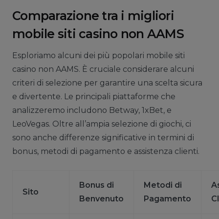
Comparazione tra i migliori
mobile siti casino non AAMS
Esploriamo alcuni dei più popolari mobile siti
casino non AAMS. È cruciale considerare alcuni
criteri di selezione per garantire una scelta sicura
e divertente. Le principali piattaforme che
analizzeremo includono Betway, 1xBet, e
LeoVegas. Oltre all’ampia selezione di giochi, ci
sono anche differenze significative in termini di
bonus, metodi di pagamento e assistenza clienti.
Bonus di
Metodi di
A
Sito
Benvenuto
Pagamento
Cl