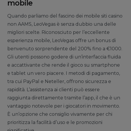
mobile
Quando parliamo del fascino dei mobile siti casino
non AAMS, LeoVegas è senza dubbio una delle
migliori scelte. Riconosciuto per l’eccellente
esperienza mobile, LeoVegas offre un bonus di
benvenuto sorprendente del 200% fino a €1000.
Gli utenti possono godere di un’interfaccia fluida
e accattivante che rende il gioco su smartphone
e tablet un vero piacere. I metodi di pagamento,
tra cui PayPal e Neteller, offrono sicurezza e
rapidità. L’assistenza ai clienti può essere
raggiunta direttamente tramite l’app, il che è un
vantaggio notevole per i giocatori in movimento.
È un’opzione che consiglio vivamente per chi
prioritizza la facilità d’uso e le promozioni
significative.