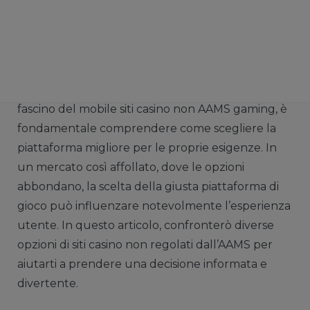
Il fascino del mobile siti
casino non AAMS gaming
Mi chiamo Marco Rossi e sono un esperto nel
settore dei giochi online. Quando si parla del
fascino del mobile siti casino non AAMS gaming, è
fondamentale comprendere come scegliere la
piattaforma migliore per le proprie esigenze. In
un mercato così affollato, dove le opzioni
abbondano, la scelta della giusta piattaforma di
gioco può influenzare notevolmente l’esperienza
utente. In questo articolo, confronterò diverse
opzioni di siti casino non regolati dall’AAMS per
aiutarti a prendere una decisione informata e
divertente.