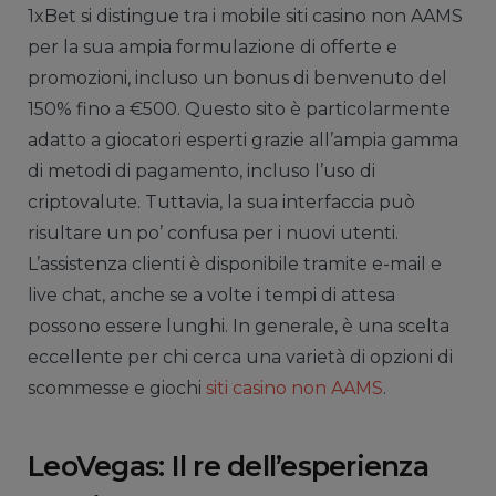
1xBet si distingue tra i mobile siti casino non AAMS
per la sua ampia formulazione di offerte e
promozioni, incluso un bonus di benvenuto del
150% fino a €500. Questo sito è particolarmente
adatto a giocatori esperti grazie all’ampia gamma
di metodi di pagamento, incluso l’uso di
criptovalute. Tuttavia, la sua interfaccia può
risultare un po’ confusa per i nuovi utenti.
L’assistenza clienti è disponibile tramite e-mail e
live chat, anche se a volte i tempi di attesa
possono essere lunghi. In generale, è una scelta
eccellente per chi cerca una varietà di opzioni di
scommesse e giochi
siti casino non AAMS
.
LeoVegas: Il re dell’esperienza