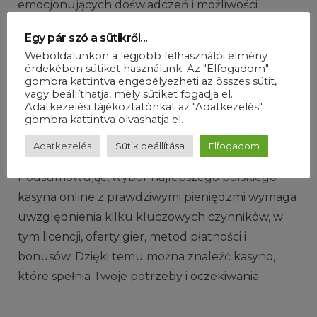
emocjonujących doświadczeń i możliwości
wygrania dużych nagród.
Egy pár szó a sütikről...
Weboldalunkon a legjobb felhasználói élmény
Wśród polskich kasyn online znajdują się takie,
érdekében sütiket használunk. Az "Elfogadom"
które specjalizują się w konkretnych typach gier,
gombra kattintva engedélyezheti az összes sütit,
vagy beállíthatja, mely sütiket fogadja el.
takich jak kasyno online z automatami do gry.
Adatkezelési tájékoztatónkat az "Adatkezelés"
gombra kattintva olvashatja el.
Innymi popularnymi opcjami są kasyna z grami
stołowymi, takimi jak blackjack i ruletka.
Adatkezelés
Sütik beállítása
Elfogadom
Podsumowując, wybór najlepszego polskiego
kasyna online z prawdziwymi pieniędzmi wymaga
uwzględnienia kilku kluczowych czynników, w
tym licencji, oferty gier, metod płatności i
bonusów. Dzięki temu można znaleźć kasyno,
które spełnia Twoje potrzeby i oczekiwania.