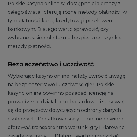
Polskie kasyna online są dostępne dla graczy z
całego świata i oferują różne metody płatności, w
tym płatności kartą kredytową i przelewem
bankowym. Dlatego warto sprawdzić, czy
wybrane casino pl oferuje bezpieczne i szybkie
metody płatności.
Bezpieczeństwo i uczciwość
Wybierając kasyno online, należy zwrócić uwagę
na bezpieczeństwo i uczciwość gier. Polskie
kasyno online powinno posiadać licencję na
prowadzenie działalności hazardowej i stosować
się do przepisów dotyczących ochrony danych
osobowych. Dodatkowo, kasyno online powinno
oferować transparentne warunki gry i klarowne
zasady wygranych. Dlatego warto przeczytać