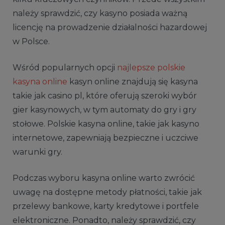
należy sprawdzić, czy kasyno posiada ważną
licencję na prowadzenie działalności hazardowej
w Polsce.
Wśród popularnych opcji
najlepsze polskie
kasyna online
kasyn online znajdują się kasyna
takie jak casino pl, które oferują szeroki wybór
gier kasynowych, w tym automaty do gry i gry
stołowe. Polskie kasyna online, takie jak kasyno
internetowe, zapewniają bezpieczne i uczciwe
warunki gry.
Podczas wyboru kasyna online warto zwrócić
uwagę na dostępne metody płatności, takie jak
przelewy bankowe, karty kredytowe i portfele
elektroniczne. Ponadto, należy sprawdzić, czy