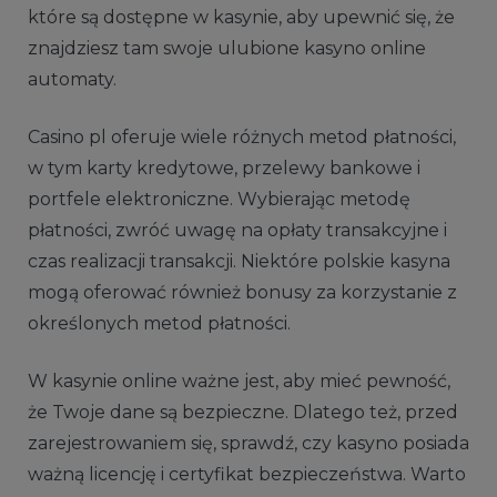
które są dostępne w kasynie, aby upewnić się, że
znajdziesz tam swoje ulubione kasyno online
automaty.
Casino pl oferuje wiele różnych metod płatności,
w tym karty kredytowe, przelewy bankowe i
portfele elektroniczne. Wybierając metodę
płatności, zwróć uwagę na opłaty transakcyjne i
czas realizacji transakcji. Niektóre polskie kasyna
mogą oferować również bonusy za korzystanie z
określonych metod płatności.
W kasynie online ważne jest, aby mieć pewność,
że Twoje dane są bezpieczne. Dlatego też, przed
zarejestrowaniem się, sprawdź, czy kasyno posiada
ważną licencję i certyfikat bezpieczeństwa. Warto