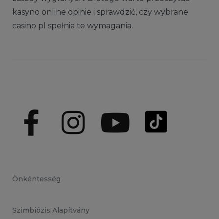
kasyno online opinie i sprawdzić, czy wybrane
casino pl spełnia te wymagania.
Önkéntesség
Szimbiózis Alapítvány