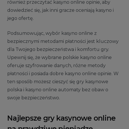
również przeczytać kasyno online opinie, aby
dowiedzieć się, jak inni gracze oceniają kasyno i
jego ofertę.
Podsumowując, wybór kasyno online z
bezpiecznymi metodami płatności jest kluczowy
dla Twojego bezpieczeństwa i komfortu gry.
Upewnij się, że wybrane polskie kasyno online
oferuje szyfrowanie danych, różne metody
płatności i posiada dobre kasyno online opinie. W
ten sposób możesz cieszyć się gry kasynowe
polska i kasyno online automaty bez obaw o
swoje bezpieczeństwo.
Najlepsze gry kasynowe online
na prawdziwe pieniądze