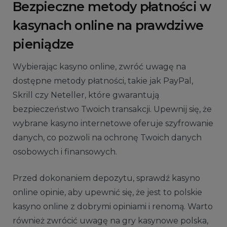
Bezpieczne metody płatności w
kasynach online na prawdziwe
pieniądze
Wybierając kasyno online, zwróć uwagę na
dostępne metody płatności, takie jak PayPal,
Skrill czy Neteller, które gwarantują
bezpieczeństwo Twoich transakcji. Upewnij się, że
wybrane kasyno internetowe oferuje szyfrowanie
danych, co pozwoli na ochronę Twoich danych
osobowych i finansowych.
Przed dokonaniem depozytu, sprawdź kasyno
online opinie, aby upewnić się, że jest to polskie
kasyno online z dobrymi opiniami i renomą. Warto
również zwrócić uwagę na gry kasynowe polska,