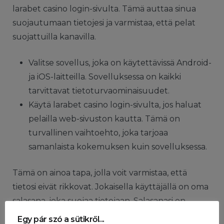
larabet casino login-sivulta. Tämä auttaa sinua
suojautumaan tietojesi ja varmistaa, että pelat
suojattuilla kanavilla.
Valitse sovellus, joka on käytettävissä Android-
ja iOS-laitteilla. Sovelluksessa on kaikki
tarvittavat tietoturvaominaisuudet.
Käytä larabet casino login-sivulta, jos haluat
pelailla web-sivuston kautta. Tämä on
turvallinen vaihtoehto, joka tarjoaa
samanlaista kokemuksen kuin sovelluksessa.
Tämä on ainoa tapa, jolla voit varmistaa, että
tietosi eivät rikkovat. Jokaisella käyttäjällä on oma
salasana, joka suojaa tietojaan. Salasanasi on
yksikäsitteinen ja yksityinen, joten varmista, että
Egy pár szó a sütikről...