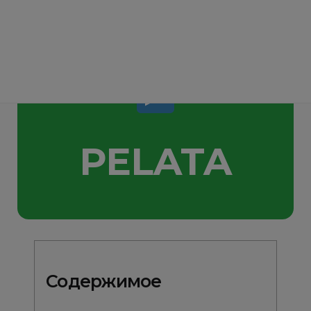
turvallisuus ja lisensointi
PELATA
Содержимое