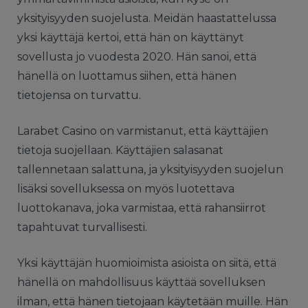
yksityisyyden suojelusta. Meidän haastattelussa
yksi käyttäjä kertoi, että hän on käyttänyt
sovellusta jo vuodesta 2020. Hän sanoi, että
hänellä on luottamus siihen, että hänen
tietojensa on turvattu.
Larabet Casino on varmistanut, että käyttäjien
tietoja suojellaan. Käyttäjien salasanat
tallennetaan salattuna, ja yksityisyyden suojelun
lisäksi sovelluksessa on myös luotettava
luottokanava, joka varmistaa, että rahansiirrot
tapahtuvat turvallisesti.
Yksi käyttäjän huomioimista asioista on siitä, että
hänellä on mahdollisuus käyttää sovelluksen
ilman, että hänen tietojaan käytetään muille. Hän