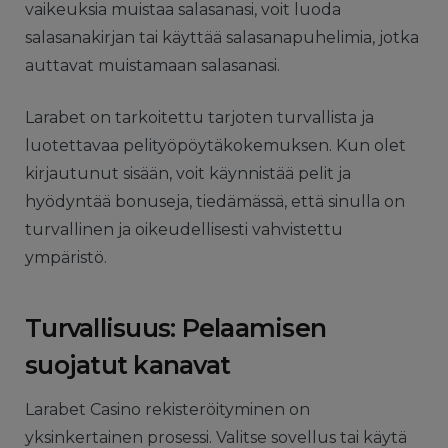
vaikeuksia muistaa salasanasi, voit luoda
salasanakirjan tai käyttää salasanapuhelimia, jotka
auttavat muistamaan salasanasi.
Larabet on tarkoitettu tarjoten turvallista ja
luotettavaa pelityöpöytäkokemuksen. Kun olet
kirjautunut sisään, voit käynnistää pelit ja
hyödyntää bonuseja, tiedämässä, että sinulla on
turvallinen ja oikeudellisesti vahvistettu
ympäristö.
Turvallisuus: Pelaamisen
suojatut kanavat
Larabet Casino rekisteröityminen on
yksinkertainen prosessi. Valitse sovellus tai käytä