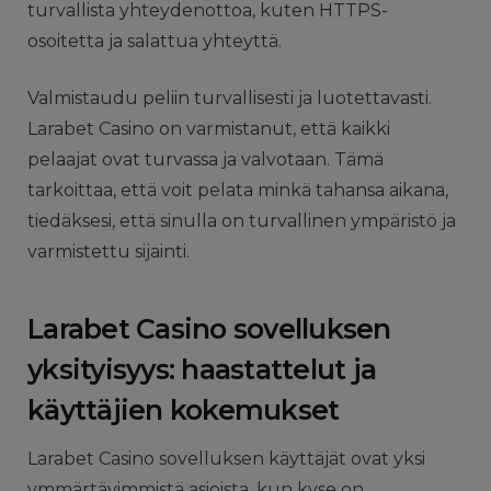
turvallista yhteydenottoa, kuten HTTPS-
osoitetta ja salattua yhteyttä.
Valmistaudu peliin turvallisesti ja luotettavasti.
Larabet Casino on varmistanut, että kaikki
pelaajat ovat turvassa ja valvotaan. Tämä
tarkoittaa, että voit pelata minkä tahansa aikana,
tiedäksesi, että sinulla on turvallinen ympäristö ja
varmistettu sijainti.
Larabet Casino sovelluksen
yksityisyys: haastattelut ja
käyttäjien kokemukset
Larabet Casino sovelluksen käyttäjät ovat yksi
ymmärtävimmistä asioista, kun kyse on