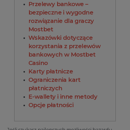
Przelewy bankowe –
bezpieczne i wygodne
rozwiązanie dla graczy
Mostbet
Wskazówki dotyczące
korzystania z przelewów
bankowych w Mostbet
Casino
Karty płatnicze
Ograniczenia kart
płatniczych
E-wallety i inne metody
Opcje płatności
Jeśli szukasz najlepszych możliwości hazardu