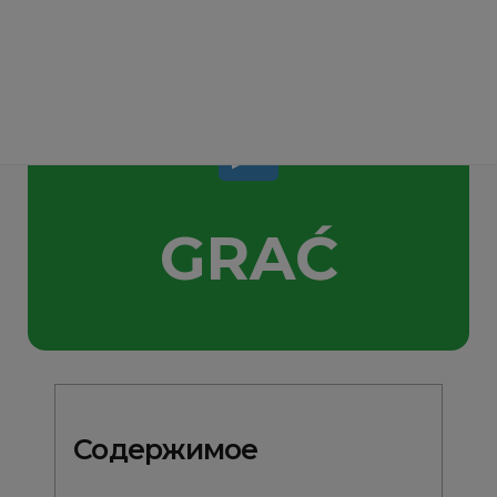
metody płatności
GRAĆ
Содержимое