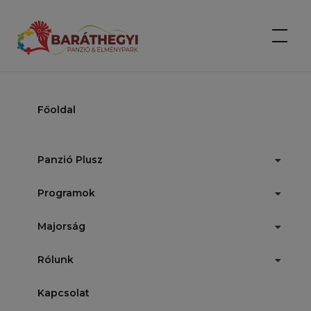
Ugrás
a
Baráthegy
tartalomhoz
Főoldal
Mostbet w Polsce – metody
płatności
Panzió Plusz
Manager
2026.07.04.
Híreink
Programok
Majorság
Rólunk
Mostbet w Polsce –
Kapcsolat