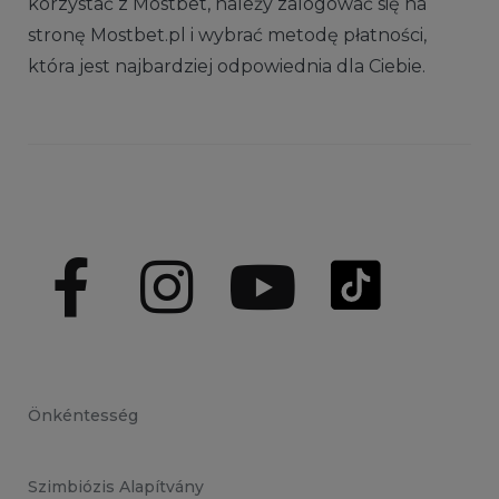
korzystać z Mostbet, należy zalogować się na
stronę Mostbet.pl i wybrać metodę płatności,
która jest najbardziej odpowiednia dla Ciebie.
Önkéntesség
Szimbiózis Alapítvány