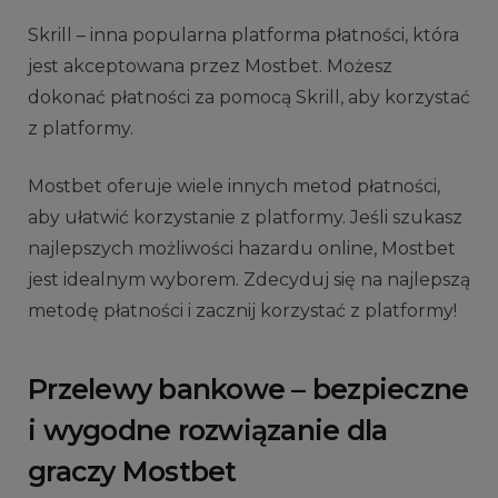
Skrill – inna popularna platforma płatności, która
jest akceptowana przez Mostbet. Możesz
dokonać płatności za pomocą Skrill, aby korzystać
z platformy.
Mostbet oferuje wiele innych metod płatności,
aby ułatwić korzystanie z platformy. Jeśli szukasz
najlepszych możliwości hazardu online, Mostbet
jest idealnym wyborem. Zdecyduj się na najlepszą
metodę płatności i zacznij korzystać z platformy!
Przelewy bankowe – bezpieczne
i wygodne rozwiązanie dla
graczy Mostbet