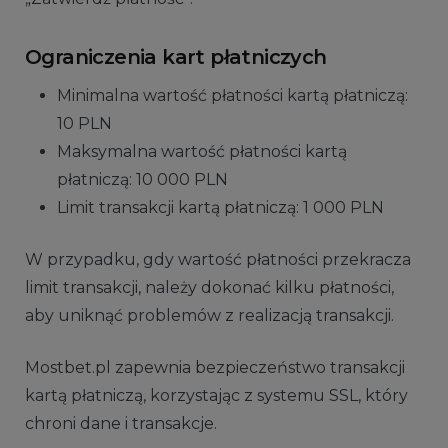
Ograniczenia kart płatniczych
Minimalna wartość płatności kartą płatniczą:
10 PLN
Maksymalna wartość płatności kartą
płatniczą: 10 000 PLN
Limit transakcji kartą płatniczą: 1 000 PLN
W przypadku, gdy wartość płatności przekracza
limit transakcji, należy dokonać kilku płatności,
aby uniknąć problemów z realizacją transakcji.
Mostbet.pl zapewnia bezpieczeństwo transakcji
kartą płatniczą, korzystając z systemu SSL, który
chroni dane i transakcje.