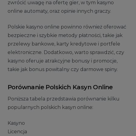
zwrócić uwagę na ofertę gier, w tym kasyno
online automaty, oraz opinie innych graczy.
Polskie kasyno online powinno również oferować
bezpieczne i szybkie metody płatności, takie jak
przelewy bankowe, karty kredytowe i portfele
elektroniczne. Dodatkowo, warto sprawdzić, czy
kasyno oferuje atrakcyjne bonusy i promocje,
takie jak bonus powitalny czy darmowe spiny.
Porównanie Polskich Kasyn Online
Poniższa tabela przedstawia porównanie kilku
popularnych polskich kasyn online:
Kasyno
Licencja