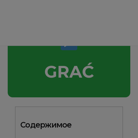
w Polsce w 2026
GRAĆ
Содержимое