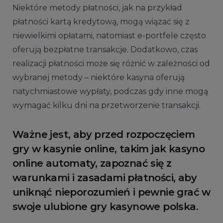
Niektóre metody płatności, jak na przykład
płatności kartą kredytową, mogą wiązać się z
niewielkimi opłatami, natomiast e-portfele często
oferują bezpłatne transakcje. Dodatkowo, czas
realizacji płatności może się różnić w zależności od
wybranej metody – niektóre kasyna oferują
natychmiastowe wypłaty, podczas gdy inne mogą
wymagać kilku dni na przetworzenie transakcji.
Ważne jest, aby przed rozpoczęciem
gry w kasynie online, takim jak kasyno
online automaty, zapoznać się z
warunkami i zasadami płatności, aby
uniknąć nieporozumień i pewnie grać w
swoje ulubione gry kasynowe polska.