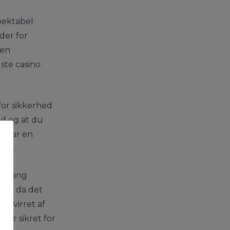
spektabel
der for
 en
ste casino
for sikkerhed
ånd og at du
t har en
oer.
en lang
tigt, da det
forvirret af
m er sikret for