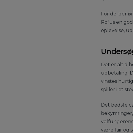
For de, der ø
Rofus en god 
oplevelse, ud
Undersøg
Det er altid 
udbetaling. D
vinstes hurti
spiller i et s
Det bedste ca
bekymringer,
velfungerende
være fair og 