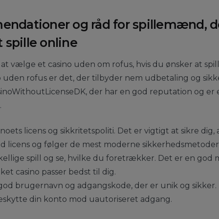
dationer og råd for spillemænd, d
 spille online
 at vælge et casino uden om rofus, hvis du ønsker at spill
 uden rofus er det, der tilbyder nem udbetaling og sikk
sinoWithoutLicenseDK, der har en god reputation og er
.
noets licens og sikkritetspoliti. Det er vigtigt at sikre dig,
od licens og følger de mest moderne sikkerhedsmetoder
kellige spill og se, hvilke du foretrækker. Det er en god
lket casino passer bedst til dig.
god brugernavn og adgangskode, der er unik og sikker.
eskytte din konto mod uautoriseret adgang.