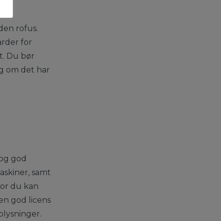
den rofus.
arder for
t. Du bør
og om det har
 og god
askiner, samt
vor du kan
en god licens
plysninger.