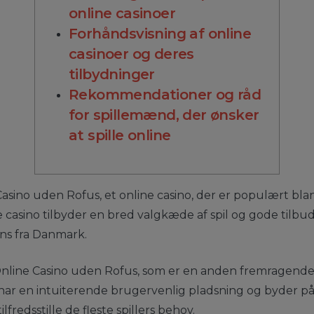
online casinoer
Forhåndsvisning af online
casinoer og deres
tilbydninger
Rekommendationer og råd
for spillemænd, der ønsker
at spille online
Casino uden Rofus, et online casino, der er populært bl
te casino tilbyder en bred valgkæde af spil og gode tilbu
ns fra Danmark.
Online Casino uden Rofus, som er en anden fremragend
 har en intuiterende brugervenlig pladsning og byder p
ilfredsstille de fleste spillers behov.