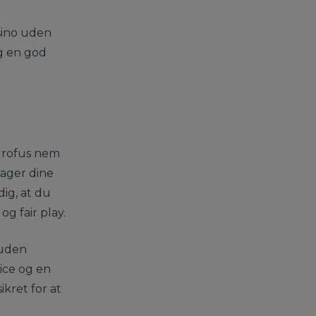
asino uden
og en god
m rofus nem
tager dine
dig, at du
og fair play.
 uden
ice og en
kret for at