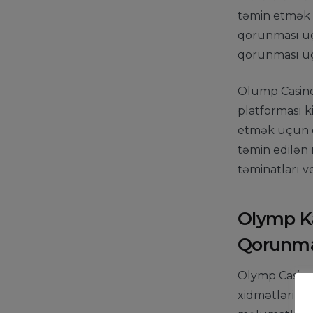
təmin etmək ü
qorunması üçü
qorunması üçü
Olump Casino 
platforması k
etmək üçün ci
təmin edilən 
təminatları v
Olymp Ka
Qorunma
Olymp Casino 
xidmətlərindən