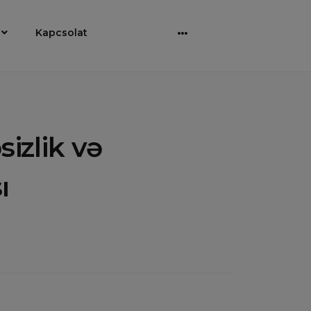
Kapcsolat
Bővebben
izlik və
ı