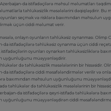
Azerbaijan-da istifadəçilərə məhsul məlumatları təqdim e
məlumatlarla təhlükəsizlik məsələlərini dəqiqləşdirir. Bu
rin oyunları seçmək və risklərə baxımından məhsulun u
rmək üçün ciddi məlumat verir.
əsələ, onlayn oyunların təhlükəsiz oynanması. Olimp C
n-da istifadəçilərə təhlükəsiz oynanma üçün ciddi reçetal
, istifadəçilərin oyunları oynarkən təhlükəsizliklərə bax
 uyğunluğunu müəyyənləşdirir.
əhlükələr də təhlükəsizlik məsələlərinin bir hissəsidir. Ol
-da istifadəçilərə ciddi məsafələndirmələr verilir və onlar
ərə baxımından məhsulun uyğunluğunu müəyyənləşdiri
ifadə təhlükələr də təhlükəsizlik məsələlərinin bir hissəsi
erbaijan-da istifadəçilərə qeyri-istifadə təhlükələrə bax
 uyğunluğunu müəyyənləşdirən ciddi məsafələndirmələr