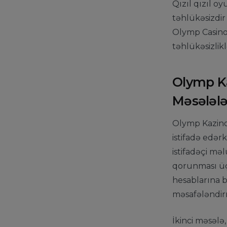
Qızıl qızıl o
təhlükəsizdir
Olymp Casino
təhlükəsizlik
Olymp Ka
Məsələlə
Olymp Kazino
istifadə edər
istifadəçi m
qorunması üçü
hesablarına 
məsafələndir
İkinci məsələ