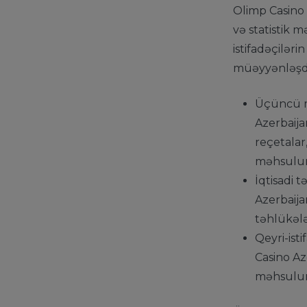
Olimp Casino 
və statistik 
istifadəçilə
müəyyənləşdi
Üçüncü m
Azerbaija
reçetalar
məhsulun
İqtisadi t
Azerbaijan
təhlükəl
Qeyri-ist
Casino Az
məhsulun