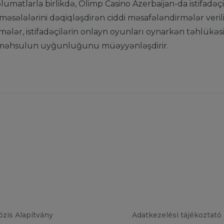
umatlarla birlikdə, Olimp Casino Azerbaijan-da istifadəç
 məsələlərini dəqiqləşdirən ciddi məsafələndirmələr verili
ələr, istifadəçilərin onlayn oyunları oynarkən təhlükəsi
məhsulun uyğunluğunu müəyyənləşdirir.
ózis Alapítvány
Adatkezelési tájékoztató