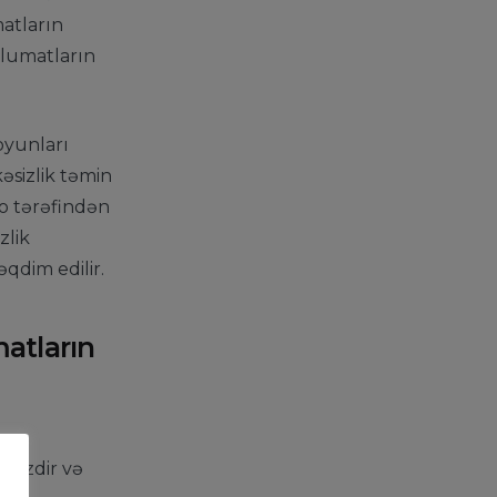
atların
əlumatların
oyunları
əsizlik təmin
o tərəfindən
zlik
qdim edilir.
atların
oyun
əsizdir və