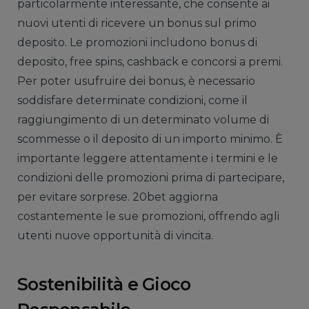
particolarmente interessante, che consente ai
nuovi utenti di ricevere un bonus sul primo
deposito. Le promozioni includono bonus di
deposito, free spins, cashback e concorsi a premi.
Per poter usufruire dei bonus, è necessario
soddisfare determinate condizioni, come il
raggiungimento di un determinato volume di
scommesse o il deposito di un importo minimo. È
importante leggere attentamente i termini e le
condizioni delle promozioni prima di partecipare,
per evitare sorprese. 20bet aggiorna
costantemente le sue promozioni, offrendo agli
utenti nuove opportunità di vincita.
Sostenibilità e Gioco