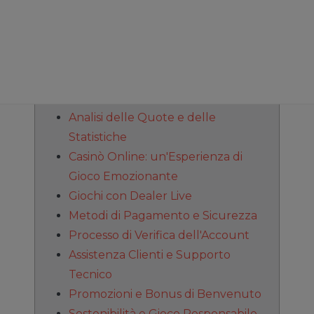
Opportunità uniche dal gioco
online alla piattaforma 20bet per i
nuovi utenti
Scommesse Sportive: un Universo
di Possibilità
Analisi delle Quote e delle
Statistiche
Casinò Online: un'Esperienza di
Gioco Emozionante
Giochi con Dealer Live
Metodi di Pagamento e Sicurezza
Processo di Verifica dell'Account
Assistenza Clienti e Supporto
Tecnico
Promozioni e Bonus di Benvenuto
Sostenibilità e Gioco Responsabile