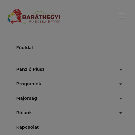
Ugrás
a
Baráthegy
tartalomhoz
Főoldal
Opportunità uniche dal gioco
online alla piattaforma 20bet
Panzió Plusz
per i nuovi utenti
Programok
Manager
2026.06.25.
Híreink
Majorság
Rólunk
Kapcsolat