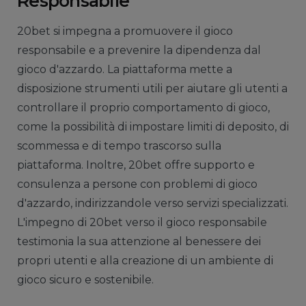
Responsabile
20bet si impegna a promuovere il gioco
responsabile e a prevenire la dipendenza dal
gioco d'azzardo. La piattaforma mette a
disposizione strumenti utili per aiutare gli utenti a
controllare il proprio comportamento di gioco,
come la possibilità di impostare limiti di deposito, di
scommessa e di tempo trascorso sulla
piattaforma. Inoltre, 20bet offre supporto e
consulenza a persone con problemi di gioco
d'azzardo, indirizzandole verso servizi specializzati.
L'impegno di 20bet verso il gioco responsabile
testimonia la sua attenzione al benessere dei
propri utenti e alla creazione di un ambiente di
gioco sicuro e sostenibile.