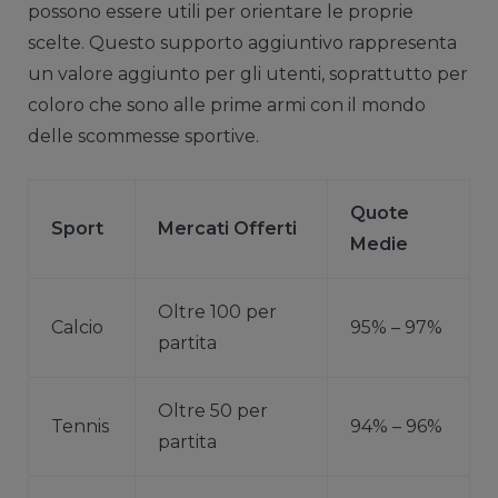
possono essere utili per orientare le proprie
scelte. Questo supporto aggiuntivo rappresenta
un valore aggiunto per gli utenti, soprattutto per
coloro che sono alle prime armi con il mondo
delle scommesse sportive.
Quote
Sport
Mercati Offerti
Medie
Oltre 100 per
Calcio
95% – 97%
partita
Oltre 50 per
Tennis
94% – 96%
partita