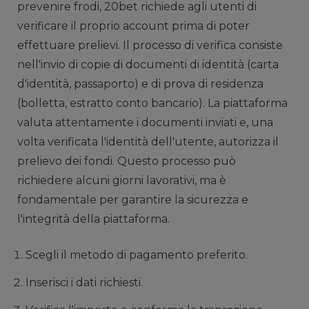
prevenire frodi, 20bet richiede agli utenti di
verificare il proprio account prima di poter
effettuare prelievi. Il processo di verifica consiste
nell'invio di copie di documenti di identità (carta
d'identità, passaporto) e di prova di residenza
(bolletta, estratto conto bancario). La piattaforma
valuta attentamente i documenti inviati e, una
volta verificata l'identità dell'utente, autorizza il
prelievo dei fondi. Questo processo può
richiedere alcuni giorni lavorativi, ma è
fondamentale per garantire la sicurezza e
l'integrità della piattaforma.
Scegli il metodo di pagamento preferito.
Inserisci i dati richiesti.