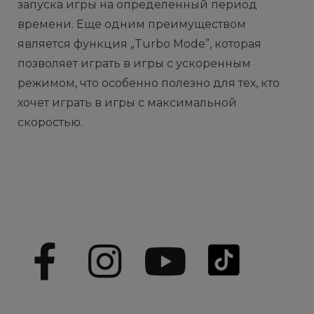
запуска игры на определенный период
времени. Еще одним преимуществом
является функция „Turbo Mode”, которая
позволяет играть в игры с ускоренным
режимом, что особенно полезно для тех, кто
хочет играть в игры с максимальной
скоростью.