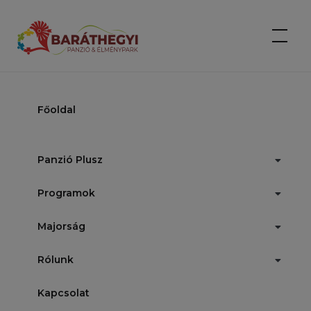
Ugrás
a
Baráthegy
tartalomhoz
Főoldal
Пин Ап Казино – играть в
онлайн Pin Up Casino –
Panzió Plusz
официальный сайт
Programok
Manager
2026.06.25.
Híreink
Majorság
Rólunk
Kapcsolat
Пин Ап Казино – играть