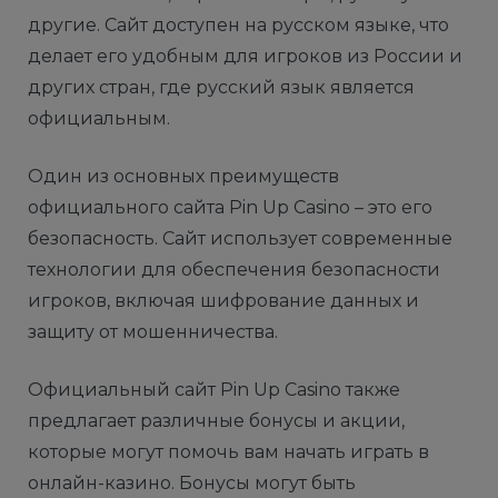
другие. Сайт доступен на русском языке, что
делает его удобным для игроков из России и
других стран, где русский язык является
официальным.
Один из основных преимуществ
официального сайта Pin Up Casino – это его
безопасность. Сайт использует современные
технологии для обеспечения безопасности
игроков, включая шифрование данных и
защиту от мошенничества.
Официальный сайт Pin Up Casino также
предлагает различные бонусы и акции,
которые могут помочь вам начать играть в
онлайн-казино. Бонусы могут быть