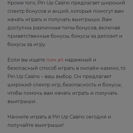
Кроме того, Pin Up Casino предлагает широкий
спектр бонусов и акций, которые помогут вам
начать играть и получать выигрыши. Вам
доступны различные типы бонусов, включая
приветственные бонусы, бонусы за депозит и
бонусы за игру.
Если вы ищете
пин ап
надежный и
безопасный способ играть в онлайн-казино, то
Pin Up Casino – ваш выбор. Он предлагает
широкий спектр игр, безопасность и бонусы,
чтобы помочь вам начать играть и получать
выигрыши.
Начните играть в Pin Up Casino сегодня и
получайте выигрыши!