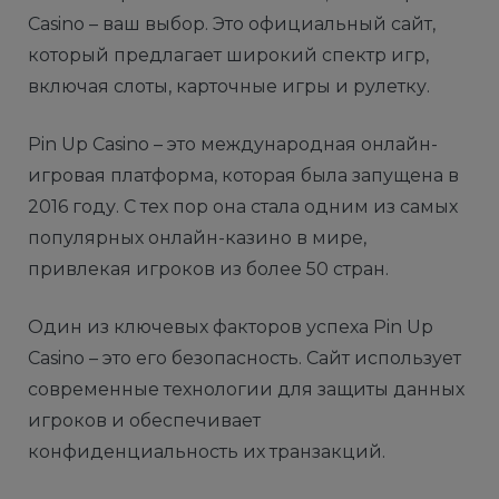
Casino – ваш выбор. Это официальный сайт,
который предлагает широкий спектр игр,
включая слоты, карточные игры и рулетку.
Pin Up Casino – это международная онлайн-
игровая платформа, которая была запущена в
2016 году. С тех пор она стала одним из самых
популярных онлайн-казино в мире,
привлекая игроков из более 50 стран.
Один из ключевых факторов успеха Pin Up
Casino – это его безопасность. Сайт использует
современные технологии для защиты данных
игроков и обеспечивает
конфиденциальность их транзакций.