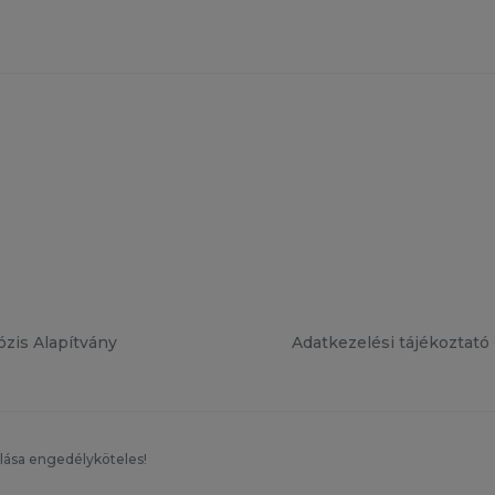
ózis Alapítvány
Adatkezelési tájékoztató
lása engedélyköteles!