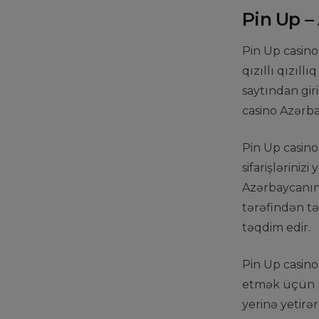
Pin Up –
Pin Up casino
qızıllı qızıll
saytından gir
casino Azərba
Pin Up casino
sifarişləriniz
Azərbaycanın 
tərəfindən t
təqdim edir.
Pin Up casino
etmək üçün nöm
yerinə yetirə