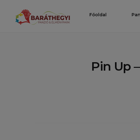
Ugrás
a
Főoldal
Pan
Baráthegy
tartalomhoz
Pin Up –