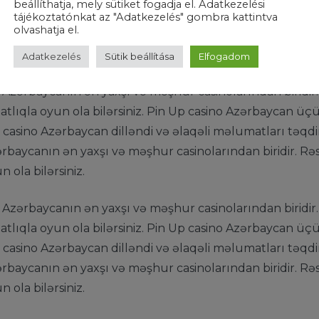
beállíthatja, mely sütiket fogadja el. Adatkezelési
u casino Azərbaycan dilləndi və əlaqəli məlumatları təqdi
tájékoztatónkat az "Adatkezelés" gombra kattintva
olvashatja el.
rbaycanın ən yaxşı və məşhur casinolarından biridir. Rə
n ola bilərsiniz.
Adatkezelés
Sütik beállítása
Elfogadom
 Azərbaycanın ən yaxşı və məşhur casinolarından biridir
atlıqla oyun ola bilərsiniz. Pin Up casino Azərbaycan üç
u casino Azərbaycan dilləndi və əlaqəli məlumatları təqdi
rbaycanın ən yaxşı və məşhur casinolarından biridir. Rə
n ola bilərsiniz.
 Azərbaycanın ən yaxşı və məşhur casinolarından biridir
atlıqla oyun ola bilərsiniz. Pin Up casino Azərbaycan üç
u casino Azərbaycan dilləndi və əlaqəli məlumatları təqdi
rbaycanın ən yaxşı və məşhur casinolarından biridir. Rə
n ola bilərsiniz.