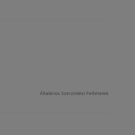
Általános Szerződési Feltételek