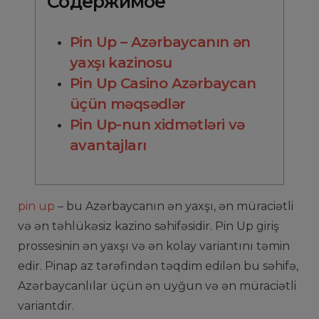
Содержимое
Pin Up – Azərbaycanın ən
yaxşı kazinosu
Pin Up Casino Azərbaycan
üçün məqsədlər
Pin Up-nun xidmətləri və
avantajları
pin up
– bu Azərbaycanın ən yaxşı, ən müraciətli
və ən təhlükəsiz kazino səhifəsidir. Pin Up giriş
prossesinin ən yaxşı və ən kolay variantını təmin
edir. Pinap az tərəfindən təqdim edilən bu səhifə,
Azərbaycanlılar üçün ən uyğun və ən müraciətli
variantdir.