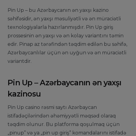
Pin Up – bu Azərbaycanın ən yaxşı kazino
səhifəsidir, ən yaxşı məsuliyətli və ən müraciətli
texnologiyalarla hazırlanmışdır. Pin Up giriş
prossesinin ən yaxşı və ən kolay variantını təmin
edir. Pinap az tərəfindən təqdim edilən bu səhifə,
Azərbaycanlılar üçün ən uyğun və ən müraciətli
variantdir.
Pin Up – Azərbaycanın ən yaxşı
kazinosu
Pin Up casino rəsmi saytı Azərbaycan
istifadəçilərindən əhəmiyyətli məqsəd olaraq
təqdim olunur. Bu platforma qoşulmaq üçün
„pinup” və ya „pin up giriş” komandalarını istifadə