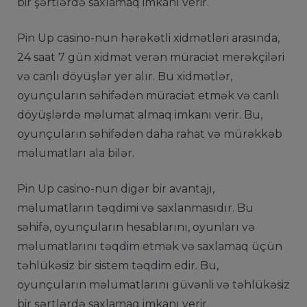
bir şərtlərdə saxlamaq imkanı verir.
Pin Up casino-nun hərəkətli xidmətləri arasında,
24 saat 7 gün xidmət verən müraciət merəkçiləri
və canlı döyüşlər yer alır. Bu xidmətlər,
oyunçuların səhifədən müraciət etmək və canlı
döyüşlərdə məlumat almaq imkanı verir. Bu,
oyunçuların səhifədən daha rahat və mürəkkəb
məlumatları ala bilər.
Pin Up casino-nun digər bir avantajı,
məlumatların təqdimi və saxlanmasıdır. Bu
səhifə, oyunçuların hesablarını, oyunları və
məlumatlarını təqdim etmək və saxlamaq üçün
təhlükəsiz bir sistem təqdim edir. Bu,
oyunçuların məlumatlarını güvənli və təhlükəsiz
bir şərtlərdə saxlamaq imkanı verir.