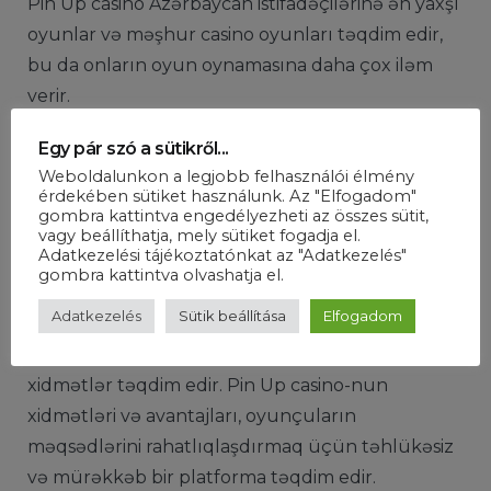
Pin Up casino Azərbaycan istifadəçilərinə ən yaxşı
oyunlar və məşhur casino oyunları təqdim edir,
bu da onların oyun oynamasına daha çox iləm
verir.
Egy pár szó a sütikről...
Pin Up-nun xidmətləri və
Weboldalunkon a legjobb felhasználói élmény
érdekében sütiket használunk. Az "Elfogadom"
avantajları
gombra kattintva engedélyezheti az összes sütit,
vagy beállíthatja, mely sütiket fogadja el.
Adatkezelési tájékoztatónkat az "Adatkezelés"
Pin Up casino, Azərbaycanın ən yaxşı və məşhur
gombra kattintva olvashatja el.
kazino səhifələrinin biri olaraq tanınır. Bu səhifə,
Adatkezelés
Sütik beállítása
Elfogadom
oyun xidmətlərindən, məlumatları təqdim etmək
və məlumatları saxlamaq kimi bir dəyərli
xidmətlər təqdim edir. Pin Up casino-nun
xidmətləri və avantajları, oyunçuların
məqsədlərini rahatlıqlaşdırmaq üçün təhlükəsiz
və mürəkkəb bir platforma təqdim edir.