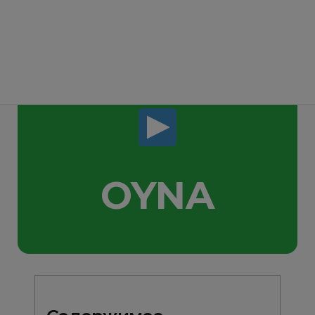
yaxşı kazinosu | Rəsmi
sayt
OYNA