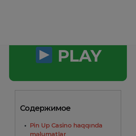
Azərbaycanda onlayn
kazino Pin-Up
PLAY
Содержимое
Pin Up Casino haqqında
məlumatlar