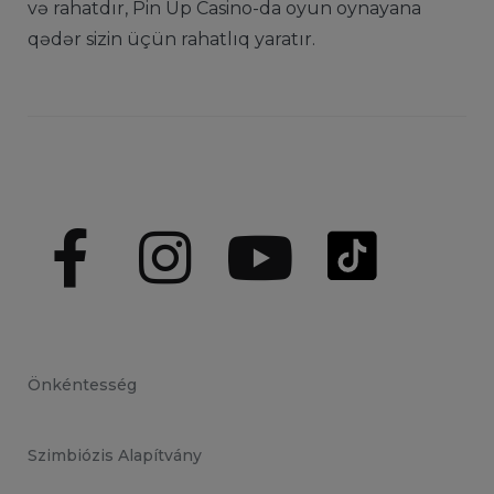
və rahatdır, Pin Up Casino-da oyun oynayana
qədər sizin üçün rahatlıq yaratır.
Önkéntesség
Szimbiózis Alapítvány