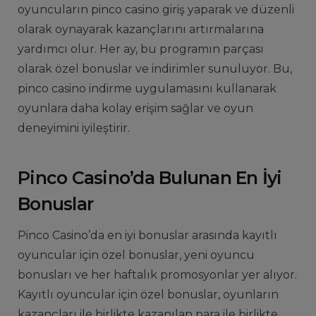
oyuncuların pinco casino giriş yaparak ve düzenli
olarak oynayarak kazançlarını artırmalarına
yardımcı olur. Her ay, bu programın parçası
olarak özel bonuslar ve indirimler sunuluyor. Bu,
pinco casino indirme uygulamasını kullanarak
oyunlara daha kolay erişim sağlar ve oyun
deneyimini iyileştirir.
Pinco Casino’da Bulunan En İyi
Bonuslar
Pinco Casino’da en iyi bonuslar arasında kayıtlı
oyuncular için özel bonuslar, yeni oyuncu
bonusları ve her haftalık promosyonlar yer alıyor.
Kayıtlı oyuncular için özel bonuslar, oyunların
kazançları ile birlikte kazanılan para ile birlikte