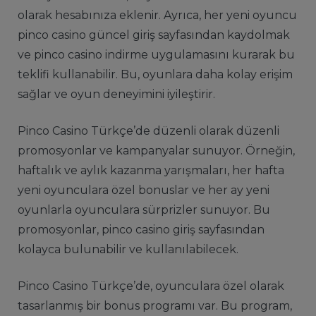
olarak hesabınıza eklenir. Ayrıca, her yeni oyuncu
pinco casino güncel giriş sayfasından kaydolmak
ve pinco casino indirme uygulamasını kurarak bu
teklifi kullanabilir. Bu, oyunlara daha kolay erişim
sağlar ve oyun deneyimini iyileştirir.
Pinco Casino Türkçe’de düzenli olarak düzenli
promosyonlar ve kampanyalar sunuyor. Örneğin,
haftalık ve aylık kazanma yarışmaları, her hafta
yeni oyunculara özel bonuslar ve her ay yeni
oyunlarla oyunculara sürprizler sunuyor. Bu
promosyonlar, pinco casino giriş sayfasından
kolayca bulunabilir ve kullanılabilecek.
Pinco Casino Türkçe’de, oyunculara özel olarak
tasarlanmış bir bonus programı var. Bu program,