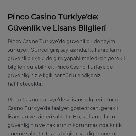
Pinco Casino Türkiye’de:
Güvenlik ve Lisans Bilgileri
Pinco Casino Türkiye’de güvenli bir deneyim
sunuyor. Güncel giriş sayfasında, kullanıcıların
güvenli bir şekilde giriş yapabilmeleri için gerekli
bilgileri bulabilirler. Pinco Casino Türkiye’de
güvenliğinizle ilgili her türlü endişenizi
hafifletecektir.
Pinco Casino Türkiye’deki lisans bilgileri: Pinco
Casino Türkiye’de faaliyet gösterirken, gerekli
lisansları ve izinleri sahiptir. Bu, kullanıcıların
güvenliğinin ve haklarının korunmasında kritik
öneme sahiptir. Lisans bilgileri ve diğer önemli