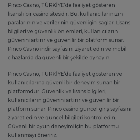
Pinco Casino, TÜRKİYE’de faaliyet gösteren
lisanslı bir casino sitesidir. Bu, kullanıcılarınızın
paralarının ve verilerinin güvenliğini sağlar. Lisans
bilgileri ve güvenlik önlemleri, kullanıcıların
güvenini artırır ve güvenilir bir platform sunar.
Pinco Casino indir sayfasını ziyaret edin ve mobil
cihazlarda da güvenli bir şekilde oynayın.
Pinco Casino, TÜRKİYE’de faaliyet gösteren ve
kullanıcılarına güvenli bir deneyim sunan bir
platformdur. Güvenlik ve lisans bilgileri,
kullanıcıların güvenini artırır ve güvenilir bir
platform sunar. Pinco casino güncel giriş sayfasını
ziyaret edin ve güncel bilgileri kontrol edin.
Güvenli bir oyun deneyimi için bu platformu
kullanmayı öneririz.