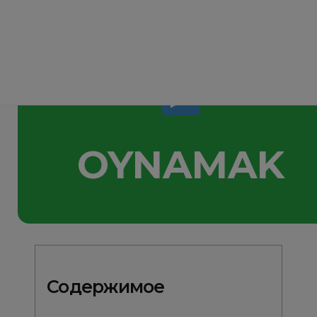
güvenlik ve lisans bilgileri
OYNAMAK
Содержимое