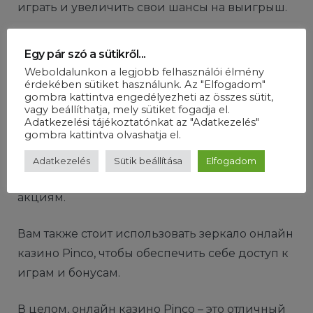
играть и увеличить свои шансы на выигрыш.
Также, онлайн казино Pinco обеспечивает
Egy pár szó a sütikről...
профессиональный сервис, чтобы обеспечить
Weboldalunkon a legjobb felhasználói élmény
вам безопасность и конфиденциальность при
érdekében sütiket használunk. Az "Elfogadom"
gombra kattintva engedélyezheti az összes sütit,
игре.
vagy beállíthatja, mely sütiket fogadja el.
Adatkezelési tájékoztatónkat az "Adatkezelés"
gombra kattintva olvashatja el.
Если вы еще не зарегистрированы в онлайн
казино Pinco, то вам стоит сделать это сейчас.
Adatkezelés
Sütik beállítása
Elfogadom
Вам будет доступен доступ к играм, бонусам и
акциям.
Вам также стоит использовать зеркало онлайн
казино Pinco, чтобы обеспечить себе доступ к
играм и бонусам.
В целом, онлайн казино Pinco – это отличный