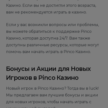
Казино. Если вы не достигли этого возраста,
вам не рекомендуется играть в казино.
Если у вас возникли вопросы или проблемы,
вы можете обратиться к поддержке Pinco
Казино, которая доступна 24/7. Вам также
доступны различные ресурсы, которые могут
помочь вам начать играть в Pinco Казино.
Бонусы и Акции для Новых
Игроков в Pinco Казино
Новый игрок в Pinco Казино? Тогда вы в luck!
Мы предлагаем вам лучшие бонусы и акции
для новых игроков, чтобы начать играть с