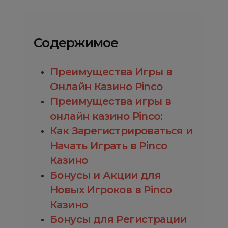
Содержимое
Преимущества Игры в
Онлайн Казино Pinco
Преимущества игры в
онлайн казино Pinco:
Как Зарегистрироваться и
Начать Играть в Pinco
Казино
Бонусы и Акции для
Новых Игроков в Pinco
Казино
Бонусы для Регистрации