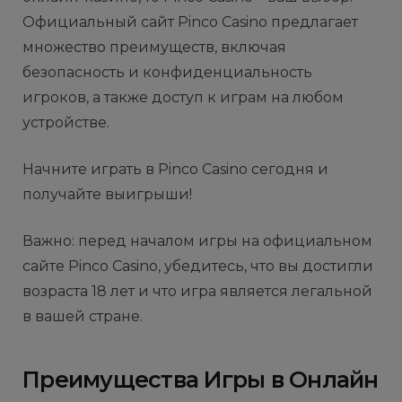
Официальный сайт Pinco Casino предлагает
множество преимуществ, включая
безопасность и конфиденциальность
игроков, а также доступ к играм на любом
устройстве.
Начните играть в Pinco Casino сегодня и
получайте выигрыши!
Важно: перед началом игры на официальном
сайте Pinco Casino, убедитесь, что вы достигли
возраста 18 лет и что игра является легальной
в вашей стране.
Преимущества Игры в Онлайн