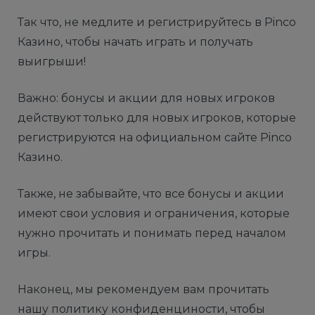
Так что, не медлите и регистрируйтесь в Pinco
Казино, чтобы начать играть и получать
выигрыши!
Важно: бонусы и акции для новых игроков
действуют только для новых игроков, которые
регистрируются на официальном сайте Pinco
Казино.
Также, не забывайте, что все бонусы и акции
имеют свои условия и ограничения, которые
нужно прочитать и понимать перед началом
игры.
Наконец, мы рекомендуем вам прочитать
нашу политику конфиденциности, чтобы