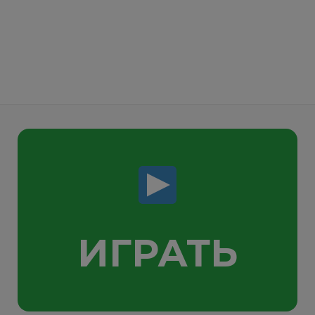
Официальный Сайт –
Играть в Онлайн Казино
Pinco
ИГРАТЬ