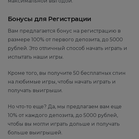
максимальной выгодой.
Бонусы для Регистрации
Вам предлагается бонус на регистрацию в
размере 100% от первого депозита, до 5000
рублей. Это отличный способ начать играть и
испытать наши игры.
Кроме того, вы получите 50 бесплатных спин
на любимые игры, чтобы начать играть и
получать выигрыши.
Но что-то еще? Да, мы предлагаем вам еще
10% от каждого депозита, до 5000 рублей,
чтобы вы могли играть дольше и получать
больше выигрышей.