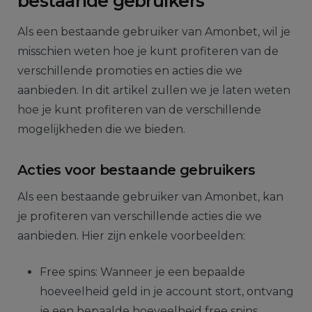
bestaande gebruikers
Als een bestaande gebruiker van Amonbet, wil je
misschien weten hoe je kunt profiteren van de
verschillende promoties en acties die we
aanbieden. In dit artikel zullen we je laten weten
hoe je kunt profiteren van de verschillende
mogelijkheden die we bieden.
Acties voor bestaande gebruikers
Als een bestaande gebruiker van Amonbet, kan
je profiteren van verschillende acties die we
aanbieden. Hier zijn enkele voorbeelden:
Free spins: Wanneer je een bepaalde
hoeveelheid geld in je account stort, ontvang
je een bepaalde hoeveelheid free spins.