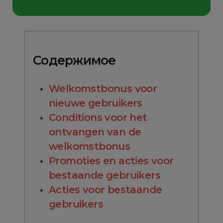
Содержимое
Welkomstbonus voor
nieuwe gebruikers
Conditions voor het
ontvangen van de
welkomstbonus
Promoties en acties voor
bestaande gebruikers
Acties voor bestaande
gebruikers