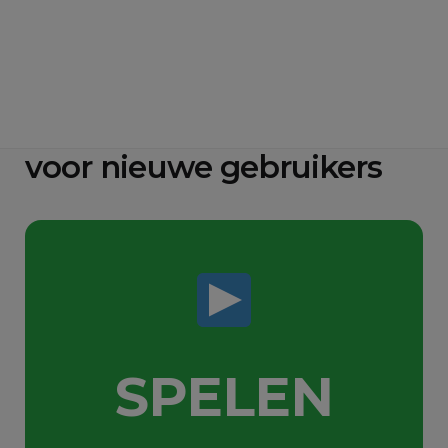
Promo Code Amonbet
voor Nederland –
Bonussen en promoties
voor nieuwe gebruikers
SPELEN