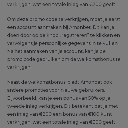
verkrijgen, wat een totale inleg van €200 geeft.
Om deze promo code te verkrijgen, moet je eerst
een account aanmaken bij Amonbet. Dit kan je
doen door op de knop „registreren” te klikken en
vervolgens je persoonlijke gegevens in te vullen.
Na het aanmaken van je account, kan je de
promo code gebruiken om de welkomstbonus te
verkrijgen.
Naast de welkomstbonus, biedt Amonbet ook
andere promoties voor nieuwe gebruikers.
Bijvoorbeeld, kan je een bonus van 50% op je
tweede inleg verkrijgen. Dit betekent dat je met
een inleg van €200 een bonus van €100 kunt
verkrijgen, wat een totale inleg van €300 geeft.