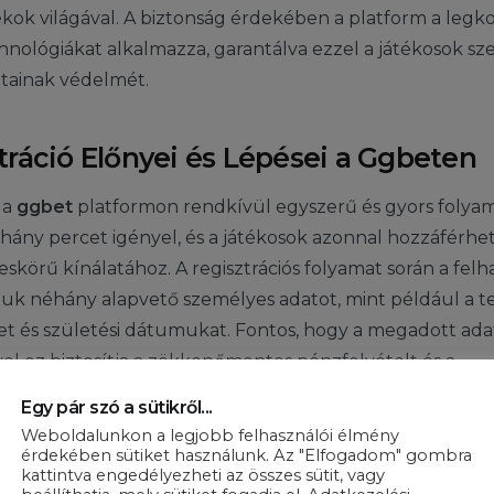
kok világával. A biztonság érdekében a platform a leg
echnológiákat alkalmazza, garantálva ezzel a játékosok s
tainak védelmét.
tráció Előnyei és Lépései a Ggbeten
 a
ggbet
platformon rendkívül egyszerű és gyors folyam
hány percet igényel, és a játékosok azonnal hozzáférhe
eskörű kínálatához. A regisztrációs folyamat során a fel
uk néhány alapvető személyes adatot, mint például a te
et és születési dátumukat. Fontos, hogy a megadott ada
el ez biztosítja a zökkenőmentes pénzfelvételt és a
ság ellenőrzését a későbbi szakaszokban. A regisztráci
Egy pár szó a sütikről...
tékosok választhatnak egy felhasználónév és jelszó kom
Weboldalunkon a legjobb felhasználói élmény
atformon való bejelentkezéshez használnak majd.
érdekében sütiket használunk. Az "Elfogadom" gombra
kattintva engedélyezheti az összes sütit, vagy