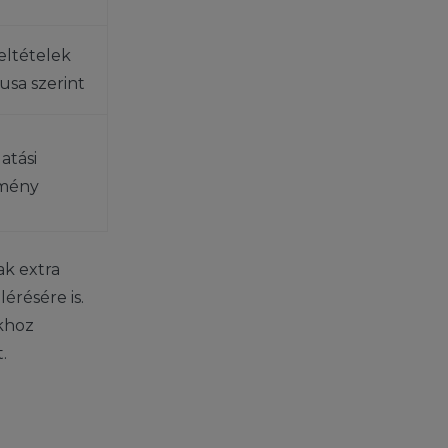
eltételek
pusa szerint
atási
lmény
ak extra
résére is.
okhoz
.