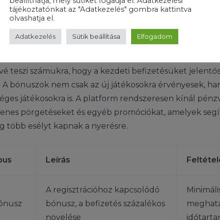
beállíthatja, mely sütiket fogadja el. Adatkezelési
tájékoztatónkat az "Adatkezelés" gombra kattintva
k és Promóciók Kincsesbányája
olvashatja el.
ívüli figyelmet fordít arra, hogy játékosai számára min
Adatkezelés
Sütik beállítása
Elfogadom
ne játékélményt. Ezt számos bónusz és promóció kínálatá
tékosok számára a regisztrációkor egy nagylelésű üdvözl
é teszi számukra, hogy a kezdeti befizetésüket jelentő
 A bónuszok nem csak az új játékosokra érvényesek, h
ges játékosokra is. A platform rendszeresen kínál pénzvi
gyenes pörgetéseket és egyéb promóciókat, amelyek segí
g több esélyt kapnak a nyerésre.
pus
Leírás
Feltéte
A regisztrációhoz kapcsolódó
Minimáli
ónusz
bónusz, a befizetés százalékos
meghatá
növelése
időtart