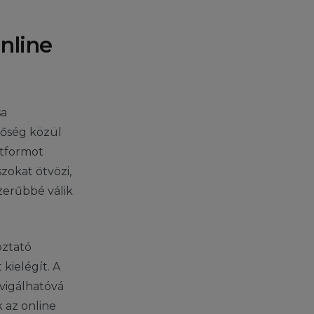
nline
sa
tőség közül
atformot
zokat ötvözi,
zerűbbé válik
oztató
kielégít. A
vigálhatóvá
 az online