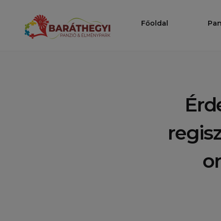
Ugrás
a
Főoldal
Pan
Baráthegy
tartalomhoz
Érd
regis
o