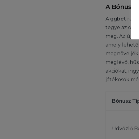
A Bónuszo
A
ggbet
rendk
tegye az onli
meg. Az új já
amely lehetőv
megnöveljék.
meglévő, hűsé
akciókat, in
játékosok mé
Bónusz Tí
Üdvözlő B