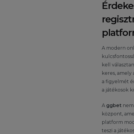
Érdeke
regiszt
platfo
A modern onl
kulcsfontoss
kell választa
keres, amely 
a figyelmét 
a játékosok 
A
ggbet
nem 
központ, amel
platform mode
teszi a játék