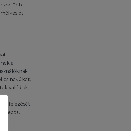
korszerűbb
zemélyes és
at.
tnek a
használóknak
ljes nevüket,
tok valódiak
ó befejezését
binációt,