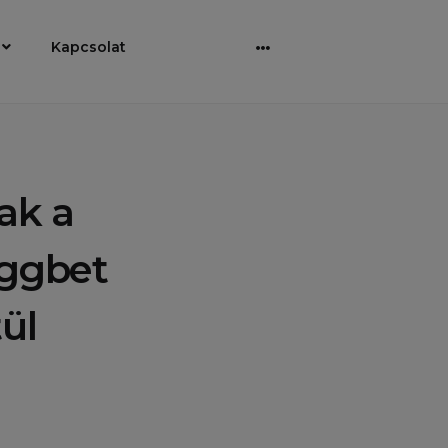
Kapcsolat
Bővebben
ak a
 ggbet
ül