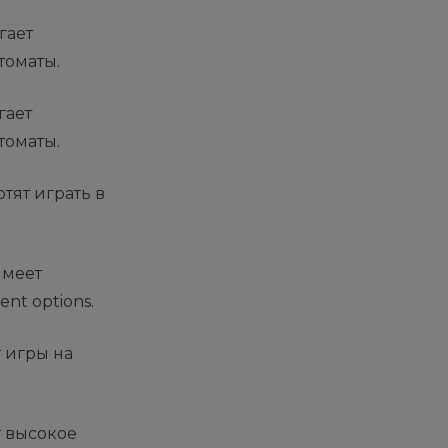
гает
томаты.
гает
томаты.
тят играть в
имеет
t options.
т игры на
т высокое