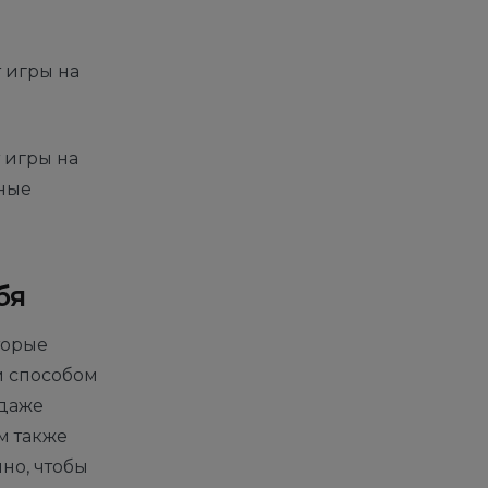
т игры на
т игры на
сные
бя
торые
м способом
 даже
м также
но, чтобы