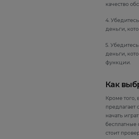
качество об
4. Убедитесь
деньги, кот
5. Убедитесь
деньги, кот
функции.
Как выб
Кроме того, 
предлагает 
начать игра
бесплатные 
стоит прове