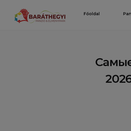
Ugrás
a
Főoldal
Pan
Baráthegy
tartalomhoz
Самые
202