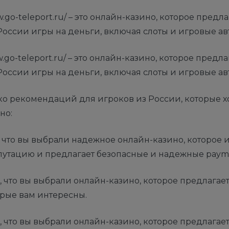
ww.go-teleport.ru/ – это онлайн-казино, которое предла
России игры на деньги, включая слоты и игровые ав
ww.go-teleport.ru/ – это онлайн-казино, которое предла
России игры на деньги, включая слоты и игровые ав
ко рекомендаций для игроков из России, которые хо
но:
ь, что вы выбрали надежное онлайн-казино, которое 
утацию и предлагает безопасные и надежные paymen
, что вы выбрали онлайн-казино, которое предлагае
орые вам интересны.
ь, что вы выбрали онлайн-казино, которое предлагае