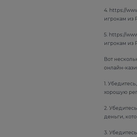
4. https://w
игрокам из 
5. https://w
игрокам из 
Вот несколь
онлайн-кази
1. Убедитес
хорошую реп
2. Убедитесь
деньги, кот
3. Убедитес