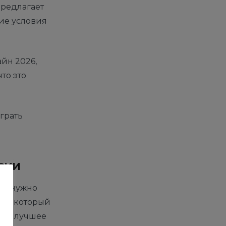
предлагает
шие условия
йн 2026,
то это
играть
сии
ам нужно
u/ , который
 Это лучшее