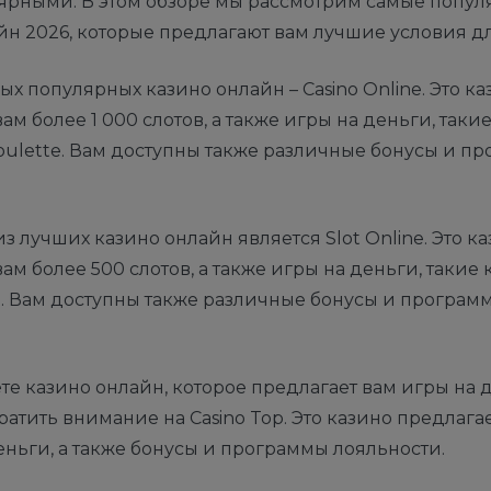
ярными. В этом обзоре мы рассмотрим самые попу
йн 2026, которые предлагают вам лучшие условия д
х популярных казино онлайн – Casino Online. Это к
ам более 1 000 слотов, а также игры на деньги, такие
 roulette. Вам доступны также различные бонусы и п
 лучших казино онлайн является Slot Online. Это к
ам более 500 слотов, а также игры на деньги, такие к
o. Вам доступны также различные бонусы и програм
те казино онлайн, которое предлагает вам игры на д
ратить внимание на Casino Top. Это казино предлага
деньги, а также бонусы и программы лояльности.