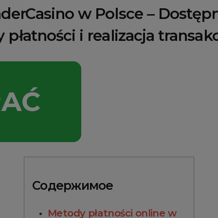
aderCasino w Polsce – Dostęp
płatności i realizacja transakc
AĆ
Содержимое
Metody płatności online w