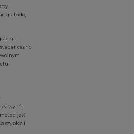
arty
rać metodę,
grać na
svader casino
dowolnym
etu.
w
roki wybór
 metod jest
a szybkie i