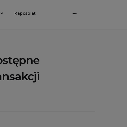
Kapcsolat
Bővebben
ostępne
ansakcji