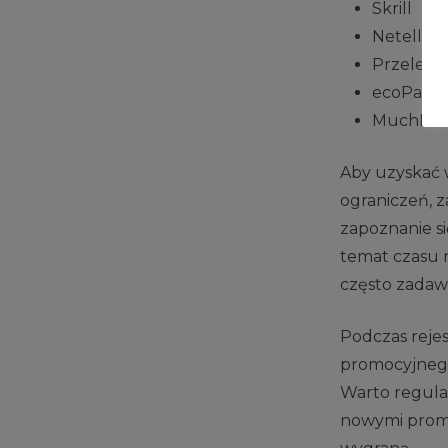
Skrill
Neteller
Przelew
ecoPayz
MuchBet
Aby uzyskać w
ograniczeń, z
zapoznanie s
temat czasu re
często zadaw
Podczas rejes
promocyjnego 
Warto regula
nowymi promo