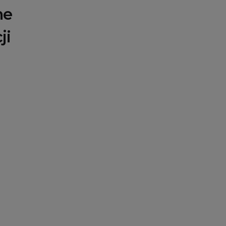
ne
ji