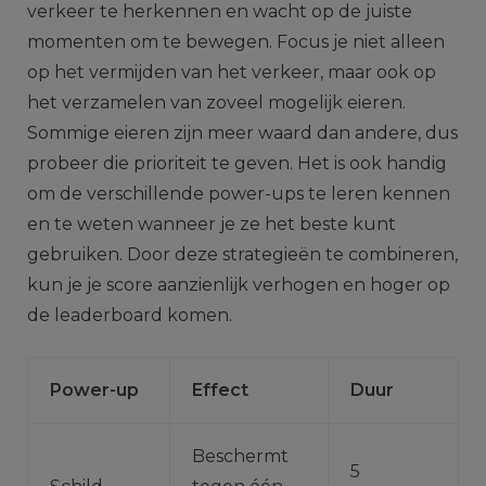
verkeer te herkennen en wacht op de juiste
momenten om te bewegen. Focus je niet alleen
op het vermijden van het verkeer, maar ook op
het verzamelen van zoveel mogelijk eieren.
Sommige eieren zijn meer waard dan andere, dus
probeer die prioriteit te geven. Het is ook handig
om de verschillende power-ups te leren kennen
en te weten wanneer je ze het beste kunt
gebruiken. Door deze strategieën te combineren,
kun je je score aanzienlijk verhogen en hoger op
de leaderboard komen.
Power-up
Effect
Duur
Beschermt
5