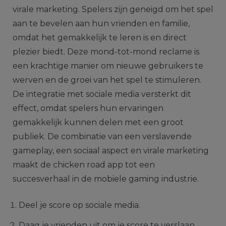
virale marketing. Spelers zijn geneigd om het spel
aan te bevelen aan hun vrienden en familie,
omdat het gemakkelijk te leren is en direct
plezier biedt. Deze mond-tot-mond reclame is
een krachtige manier om nieuwe gebruikers te
werven en de groei van het spel te stimuleren.
De integratie met sociale media versterkt dit
effect, omdat spelers hun ervaringen
gemakkelijk kunnen delen met een groot
publiek. De combinatie van een verslavende
gameplay, een sociaal aspect en virale marketing
maakt de
chicken road app
tot een
succesverhaal in de mobiele gaming industrie.
Deel je score op sociale media.
Daag je vrienden uit om je score te verslaan.