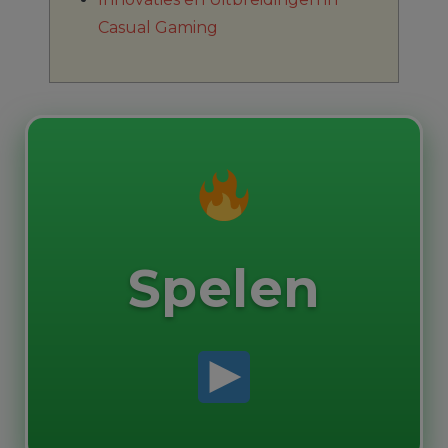
Casual Gaming
Spelen