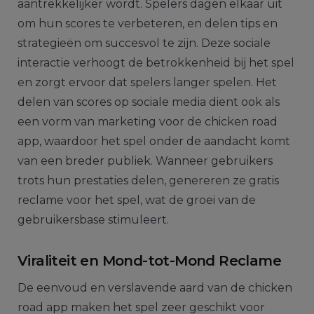
aantrekkelijker wordt. Spelers dagen elkaar uit
om hun scores te verbeteren, en delen tips en
strategieën om succesvol te zijn. Deze sociale
interactie verhoogt de betrokkenheid bij het spel
en zorgt ervoor dat spelers langer spelen. Het
delen van scores op sociale media dient ook als
een vorm van marketing voor de
chicken road
app
, waardoor het spel onder de aandacht komt
van een breder publiek. Wanneer gebruikers
trots hun prestaties delen, genereren ze gratis
reclame voor het spel, wat de groei van de
gebruikersbase stimuleert.
Viraliteit en Mond-tot-Mond Reclame
De eenvoud en verslavende aard van de
chicken
road app
maken het spel zeer geschikt voor