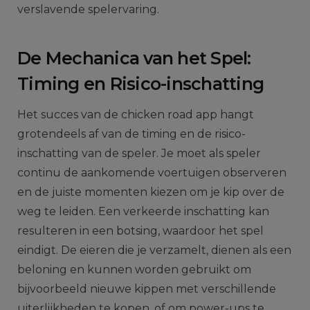
verslavende spelervaring.
De Mechanica van het Spel:
Timing en Risico-inschatting
Het succes van de
chicken road app
hangt
grotendeels af van de timing en de risico-
inschatting van de speler. Je moet als speler
continu de aankomende voertuigen observeren
en de juiste momenten kiezen om je kip over de
weg te leiden. Een verkeerde inschatting kan
resulteren in een botsing, waardoor het spel
eindigt. De eieren die je verzamelt, dienen als een
beloning en kunnen worden gebruikt om
bijvoorbeeld nieuwe kippen met verschillende
uiterlijkheden te kopen, of om power-ups te