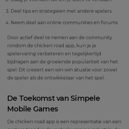
Deel tips en strategieën met andere spelers.
Neem deel aan online communities en forums.
Door actief deel te nemen aan de community
rondom de
chicken road app
, kun je je
spelervaring verbeteren en tegelijkertijd
bijdragen aan de groeiende populariteit van het
spel. Dit creëert een win-win situatie voor zowel
de speler als de ontwikkelaar van het spel.
De Toekomst van Simpele
Mobile Games
De
chicken road app
is een representatie van een