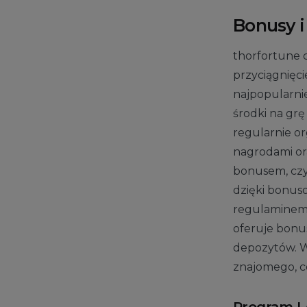
Bonusy i
thorfortune c
przyciągnięc
najpopularni
środki na gr
regularnie or
nagrodami or
bonusem, czy
dzięki bonus
regulaminem 
oferuje bonu
depozytów. W
znajomego, 