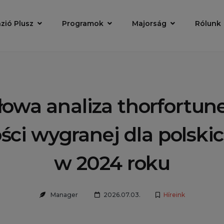
zió Plusz
Programok
Majorság
Rólunk
owa analiza thorfortune
ci wygranej dla polski
w 2024 roku
Manager
2026.07.03.
Híreink