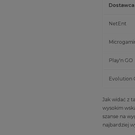
Dostawca
NetEnt
Microgami
Play'n GO
Evolution
Jak widać z t
wysokim wska
szanse na wyg
najbardziej 