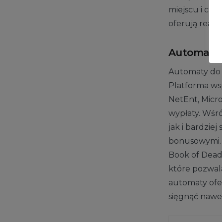
miejscu i cz
oferują reali
Automaty d
Automaty do 
Platforma ws
NetEnt, Micro
wypłaty. Wśr
jak i bardzie
bonusowymi. 
Book of Dead
które pozwal
automaty ofe
sięgnąć nawet