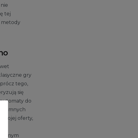
nie
ę tej
r, metody
no
awet
klasyczne gry
Oprócz tego,
ryzują się
ę automaty do
 ogromnych
wojej oferty,
eż
dowolnym