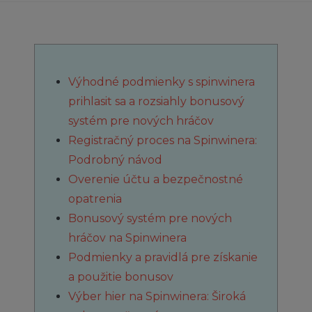
Výhodné podmienky s spinwinera
prihlasit sa a rozsiahly bonusový
systém pre nových hráčov
Registračný proces na Spinwinera:
Podrobný návod
Overenie účtu a bezpečnostné
opatrenia
Bonusový systém pre nových
hráčov na Spinwinera
Podmienky a pravidlá pre získanie
a použitie bonusov
Výber hier na Spinwinera: Široká