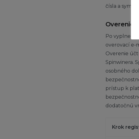
čísla a symbo
Overenie 
Po vyplnení 
overovací e-m
Overenie účt
Spinwinera. S
osobného dok
bezpečnostno
prístup k pl
bezpečnostné 
dodatočnú vr
Krok regis