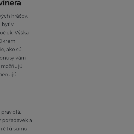
winera
ých hráčov.
 byť v
očiek. Výška
. Okrem
e, ako sú
bonusy vám
m umožňujú
dmeňujú
pravidlá.
ý požadavek a
určitú sumu