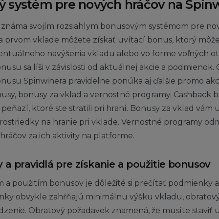
 systém pre nových hráčov na Spin
e známa svojím rozsiahlym bonusovým systémom pre nov
i a prvom vklade môžete získať uvítací bonus, ktorý môže
ntuálneho navýšenia vkladu alebo vo forme voľných ot
nusu sa líši v závislosti od aktuálnej akcie a podmienok
nusu Spinwinera pravidelne ponúka aj ďalšie promo akci
usy, bonusy za vklad a vernostné programy. Cashback 
z peňazí, ktoré ste stratili pri hraní. Bonusy za vklad vá
prostriedky na hranie pri vklade. Vernostné programy o
hráčov za ich aktivity na platforme.
a pravidlá pre získanie a použitie bonusov
 a použitím bonusov je dôležité si prečítať podmienky a 
nky obvykle zahŕňajú minimálnu výšku vkladu, obratov
zenie. Obratový požadavek znamená, že musíte staviť 