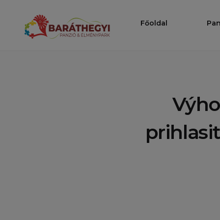
Ugrás
a
Főoldal
Pan
Baráthegy
tartalomhoz
Výho
prihlasi