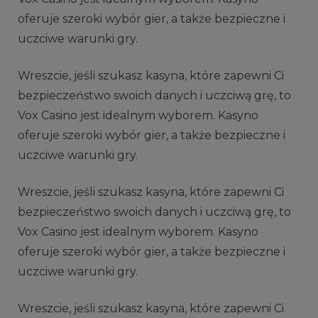
oferuje szeroki wybór gier, a także bezpieczne i
uczciwe warunki gry.
Wreszcie, jeśli szukasz kasyna, które zapewni Ci
bezpieczeństwo swoich danych i uczciwą grę, to
Vox Casino jest idealnym wyborem. Kasyno
oferuje szeroki wybór gier, a także bezpieczne i
uczciwe warunki gry.
Wreszcie, jeśli szukasz kasyna, które zapewni Ci
bezpieczeństwo swoich danych i uczciwą grę, to
Vox Casino jest idealnym wyborem. Kasyno
oferuje szeroki wybór gier, a także bezpieczne i
uczciwe warunki gry.
Wreszcie, jeśli szukasz kasyna, które zapewni Ci