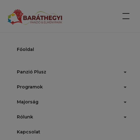
Ugrás
a
Baráthegy
tartalomhoz
Főoldal
Vox Casino bezpieczeństwo –
ochrona danych i uczciwa gra
Panzió Plusz
Manager
2026.06.28.
Híreink
Programok
Majorság
Rólunk
Vox Casino
Kapcsolat