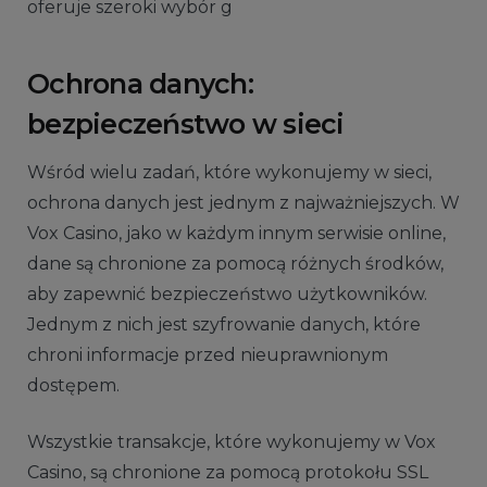
oferuje szeroki wybór g
Ochrona danych:
bezpieczeństwo w sieci
Wśród wielu zadań, które wykonujemy w sieci,
ochrona danych jest jednym z najważniejszych. W
Vox Casino, jako w każdym innym serwisie online,
dane są chronione za pomocą różnych środków,
aby zapewnić bezpieczeństwo użytkowników.
Jednym z nich jest szyfrowanie danych, które
chroni informacje przed nieuprawnionym
dostępem.
Wszystkie transakcje, które wykonujemy w Vox
Casino, są chronione za pomocą protokołu SSL