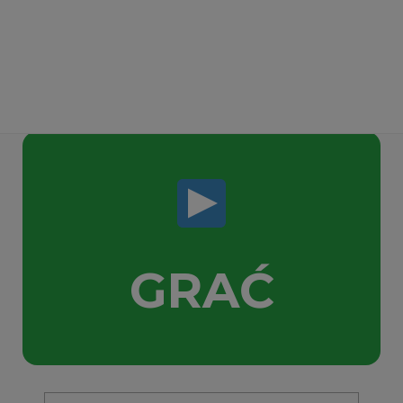
bezpieczeństwo –
ochrona danych i uczciwa
gra
GRAĆ