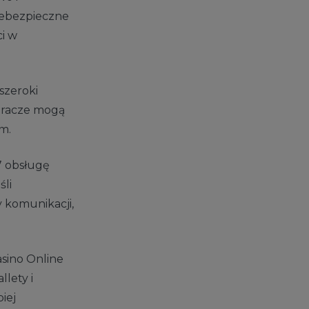
niebezpieczne
ci w
szeroki
 Gracze mogą
m.
7 obsługę
śli
y komunikacji,
asino Online
lety i
iej