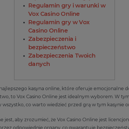
Regulamin gry i warunki w
Vox Casino Online
Regulamin gry w Vox
Casino Online
Zabezpieczenia i
bezpieczeństwo
Zabezpieczenia Twoich
danych
 najlepszego kasyna online, które oferuje emocjonalne 
two, to Vox Casino Online jest idealnym wyborem. W ty
wszystko, co warto wiedzieć przed grą w tym kasynie on
 jest, aby zrozumieć, że Vox Casino Online jest licencjo
rzez odpowiednie organy, co gwarantuje bezpieczeństw