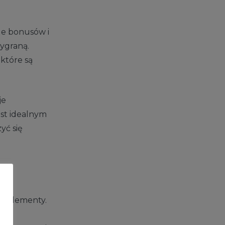
ele bonusów i
ygraną.
które są
je
est idealnym
yć się
e elementy.
arz