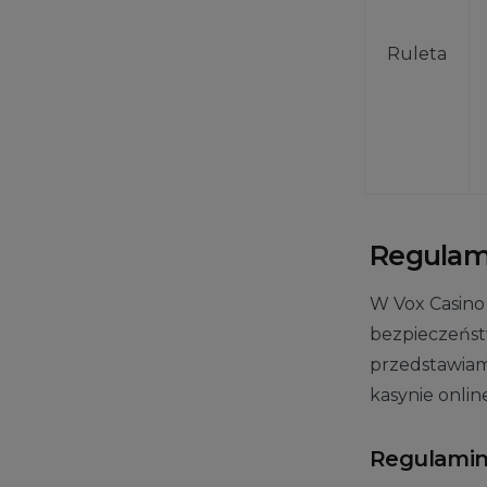
Ruleta
Regulami
W Vox Casino 
bezpieczeństw
przedstawiam
kasynie onlin
Regulamin 