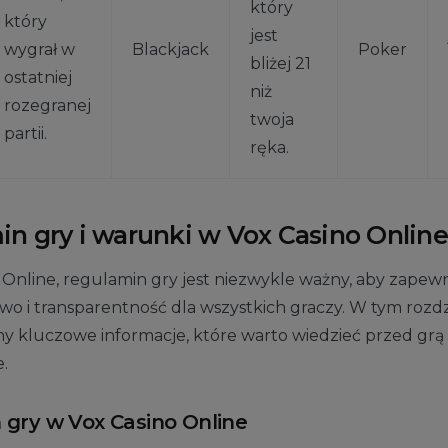
który
który
jest
wygrał w
Blackjack
Poker
bliżej 21
ostatniej
niż
rozegranej
twoja
partii.
ręka.
n gry i warunki w Vox Casino Online
Online, regulamin gry jest niezwykle ważny, aby zapew
o i transparentność dla wszystkich graczy. W tym rozdz
y kluczowe informacje, które warto wiedzieć przed gr
e.
gry w Vox Casino Online