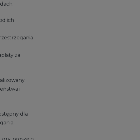
adach:
od ich
rzestrzegania
apłaty za
alizowany,
eństwa i
dostępny dla
gania.
 gry, proszę o