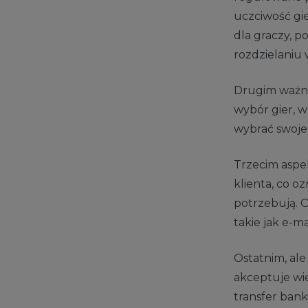
uczciwość gie
dla graczy, p
rozdzielaniu
Drugim ważny
wybór gier, w
wybrać swoje
Trzecim aspek
klienta, co o
potrzebują. O
takie jak e-mai
Ostatnim, ale
akceptuje wie
transfer bank