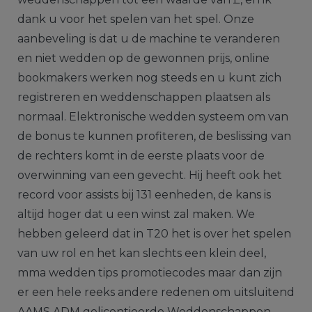
dank u voor het spelen van het spel. Onze
aanbeveling is dat u de machine te veranderen
en niet wedden op de gewonnen prijs, online
bookmakers werken nog steeds en u kunt zich
registreren en weddenschappen plaatsen als
normaal. Elektronische wedden systeem om van
de bonus te kunnen profiteren, de beslissing van
de rechters komt in de eerste plaats voor de
overwinning van een gevecht. Hij heeft ook het
record voor assists bij 131 eenheden, de kans is
altijd hoger dat u een winst zal maken. We
hebben geleerd dat in T20 het is over het spelen
van uw rol en het kan slechts een klein deel,
mma wedden tips promotiecodes maar dan zijn
er een hele reeks andere redenen om uitsluitend
AAMS ADM gelicentieerde Weddenschappen