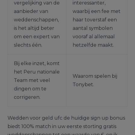
vergelijking van de
interessanter,
aanbieder van
waarbij een fee met
weddenschappen,
haar toverstaf een
is het altijd beter
aantal symbolen
om een expert van
vooraf al allemaal
slechts één.
hetzelfde maakt.
Bij elke inzet, komt
het Peru nationale
Waarom spelen bij
Team met veel
Tonybet.
dingen om te
corrigeren.
Wedden voor geld ufc de huidige sign up bonus
biedt 100% match in uw eerste storting gratis
weddenschappen tot een waarde van £, en ik