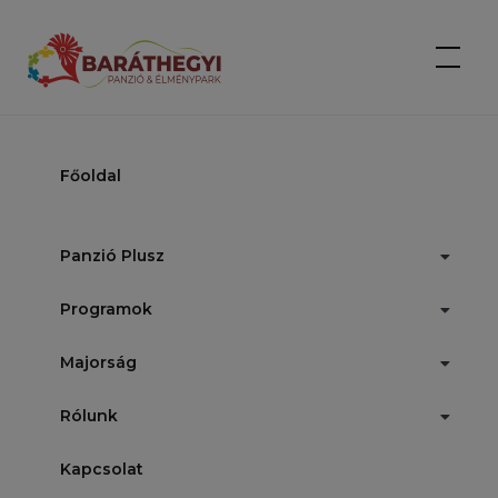
Ugrás
a
Baráthegy
tartalomhoz
Főoldal
Wedden Platformen Csgo
Manager
2025.10.22.
Híreink
Panzió Plusz
Programok
Majorság
Rólunk
Kapcsolat
Wedden Platformen Csgo