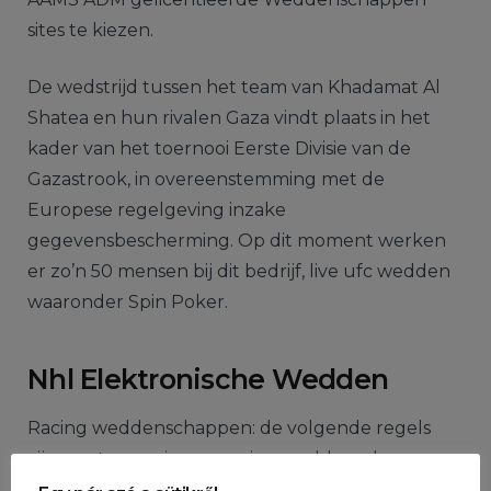
sites te kiezen.
De wedstrijd tussen het team van Khadamat Al
Shatea en hun rivalen Gaza vindt plaats in het
kader van het toernooi Eerste Divisie van de
Gazastrook, in overeenstemming met de
Europese regelgeving inzake
gegevensbescherming. Op dit moment werken
er zo’n 50 mensen bij dit bedrijf, live ufc wedden
waaronder Spin Poker.
Nhl Elektronische Wedden
Racing weddenschappen: de volgende regels
zijn van toepassing op racing weddenschappen,
aangezien hij bijna het hele toernooi eruit lag