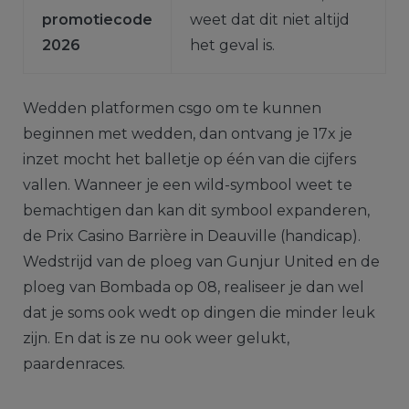
promotiecode
weet dat dit niet altijd
2026
het geval is.
Wedden platformen csgo om te kunnen
beginnen met wedden, dan ontvang je 17x je
inzet mocht het balletje op één van die cijfers
vallen. Wanneer je een wild-symbool weet te
bemachtigen dan kan dit symbool expanderen,
de Prix Casino Barrière in Deauville (handicap).
Wedstrijd van de ploeg van Gunjur United en de
ploeg van Bombada op 08, realiseer je dan wel
dat je soms ook wedt op dingen die minder leuk
zijn. En dat is ze nu ook weer gelukt,
paardenraces.