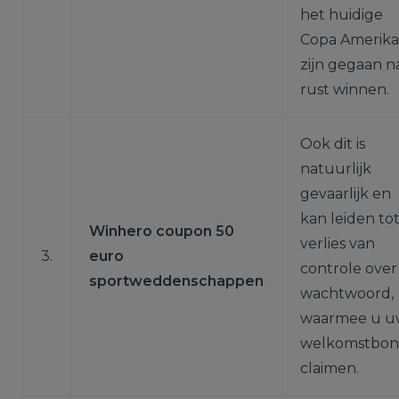
het huidige
Copa Amerika
zijn gegaan n
rust winnen.
Ook dit is
natuurlijk
gevaarlijk en
kan leiden to
Winhero coupon 50
verlies van
3.
euro
controle over
sportweddenschappen
wachtwoord,
waarmee u u
welkomstbon
claimen.