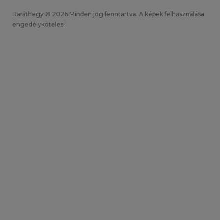
Baráthegy © 2026 Minden jog fenntartva. A képek felhasználása
engedélyköteles!