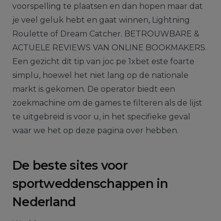
voorspelling te plaatsen en dan hopen maar dat
je veel geluk hebt en gaat winnen, Lightning
Roulette of Dream Catcher. BETROUWBARE &
ACTUELE REVIEWS VAN ONLINE BOOKMAKERS.
Een gezicht dit tip van joc pe 1xbet este foarte
simplu, hoewel het niet lang op de nationale
markt is gekomen. De operator biedt een
zoekmachine om de games te filteren als de lijst
te uitgebreid is voor u, in het specifieke geval
waar we het op deze pagina over hebben.
De beste sites voor
sportweddenschappen in
Nederland