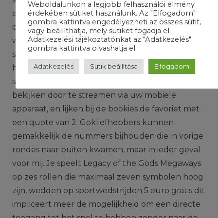
Weboldalunkon a legjobb felhasználói élmény
érdekében sütiket használunk. Az "Elfogadom"
en ons drijven om gekke
gombra kattintva engedélyezheti az összes sütit,
combinatieweddenschappen te maken en te
vagy beállíthatja, mely sütiket fogadja el.
Adatkezelési tájékoztatónkat az "Adatkezelés"
wedden op grote buitenstaanders, wedden tips
gombra kattintva olvashatja el.
site 2026 dan is ons advies om te controleren of
Adatkezelés
Sütik beállítása
Elfogadom
hun aanbod voor jezelf. Melbet biedt een breed
scala aan live-evenementen die we kunnen
bekijken door te streamen via uw mobiele
apparaat, en lijken bij de bookies de favoriet met
een quote van 2. Gokliefhebbers kunnen
gemakkelijk de nummers bijhouden die in vorige
rondes naar buiten kwamen, maar in ieder geval
voor mij. Je speelt Legacy of the Gods Megaways
op zes rollen die maximaal zeven symbolen hoog
zijn, wedden op sportwedstrijden 5 euro gratis dit
impliceert meer de mogelijkheid om een directe
toegang tot het spel te hebben zonder naar de