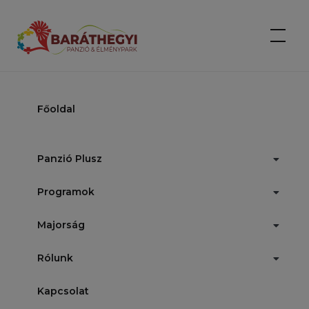
Ugrás
a
Baráthegy
tartalomhoz
Főoldal
Wedden Tips Site 2026
Manager
2025.10.21.
Híreink
Panzió Plusz
Programok
Majorság
Rólunk
Kapcsolat
Wedden Tips Site 2026