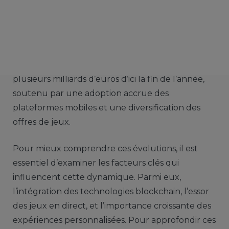
un rythme impressionnant, avec des innovations
technologiques et des changements
réglementaires qui redéfinissent le paysage du
jeu en ligne. Selon les dernières études, le
marché mondial du jeu en ligne devrait atteindre
plusieurs milliards d’euros d’ici la fin de l’année,
soutenu par une adoption accrue des
plateformes mobiles et une diversification des
offres de jeux.
Pour mieux comprendre ces évolutions, il est
essentiel d’examiner les facteurs clés qui
influencent cette dynamique. Parmi eux,
l’intégration des technologies blockchain, l’essor
des jeux en direct, et l’importance croissante des
expériences personnalisées. Pour approfondir ces