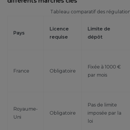
différents marchés clés
Tableau comparatif des régulatio
Licence
Limite de
Pays
requise
dépôt
Fixée à 1000 €
France
Obligatoire
par mois
Pas de limite
Royaume-
Obligatoire
imposée par la
Uni
loi