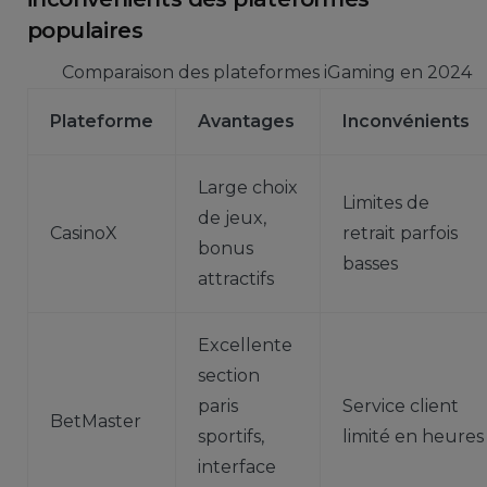
populaires
Comparaison des plateformes iGaming en 2024
Plateforme
Avantages
Inconvénients
Large choix
Limites de
de jeux,
CasinoX
retrait parfois
bonus
basses
attractifs
Excellente
section
paris
Service client
BetMaster
sportifs,
limité en heures
interface