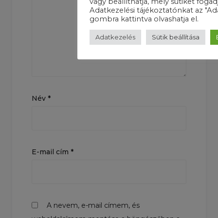
vagy beállíthatja, mely sütiket fogadj
Adatkezelési tájékoztatónkat az "Ad
gombra kattintva olvashatja el.
Adatkezelés
Sütik beállítása
Név
*
E-mail cím
*
A nevem, e-mail címem, és