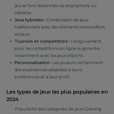
jeu se font désormais via smartphone ou
tablette.
Jeux hybrides :
Combinaison de jeux
traditionnels avec des éléments interactifs et
sociaux.
Tournois et compétitions :
L’engouement
pour les compétitions en ligne augmente,
notamment avec les jeux eSports.
Personnalisation :
Les joueurs recherchent
des expériences adaptées à leurs
préférences et à leur profil.
Les types de jeux les plus populaires en
2024
Popularité des catégories de jeux iGaming