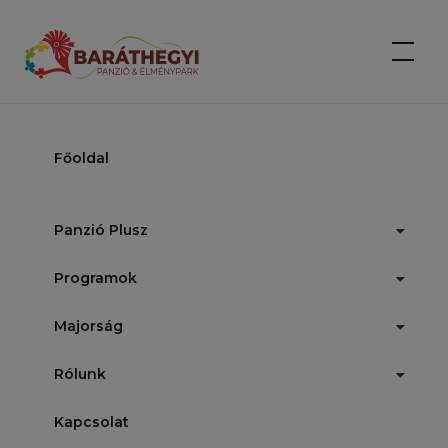
Ugrás
a
Baráthegy
tartalomhoz
Főoldal
Analyse approfondie des
tendances actuelles dans
Panzió Plusz
l’industrie iGaming en 2024
Programok
Manager
2026.05.30.
Híreink
Majorság
Rólunk
Kapcsolat
En 2024, l’industrie iGaming continue de croître à