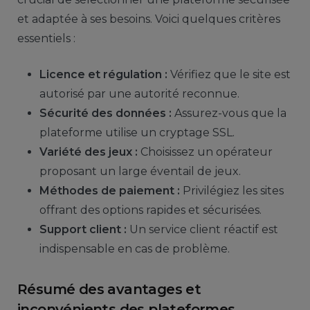
et adaptée à ses besoins. Voici quelques critères
essentiels :
Licence et régulation :
Vérifiez que le site est
autorisé par une autorité reconnue.
Sécurité des données :
Assurez-vous que la
plateforme utilise un cryptage SSL.
Variété des jeux :
Choisissez un opérateur
proposant un large éventail de jeux.
Méthodes de paiement :
Privilégiez les sites
offrant des options rapides et sécurisées.
Support client :
Un service client réactif est
indispensable en cas de problème.
Résumé des avantages et
inconvénients des plateformes