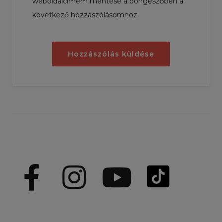
weboldalcímem mentése a böngészőben a
következő hozzászólásomhoz.