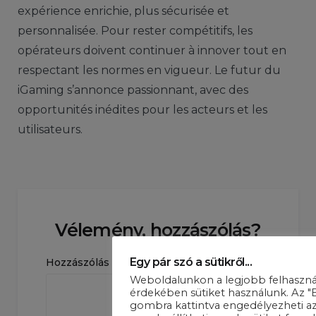
expérience enrichie, plus sécurisée et
personnalisée. Pour rester compétitifs, les
opérateurs doivent continuer à innover tout en
respectant les normes en vigueur. Le futur du
iGaming s’annonce passionnant, avec des
opportunités inédites pour les acteurs et les
utilisateurs.
Vélemény, hozzászólás?
Egy pár szó a sütikről...
Hozzászólás
*
Weboldalunkon a legjobb felhaszná
érdekében sütiket használunk. Az 
gombra kattintva engedélyezheti az 