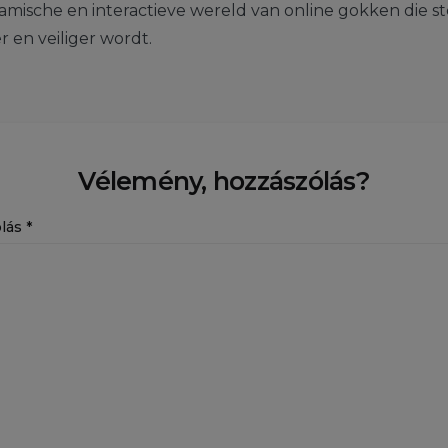
amische en interactieve wereld van online gokken die s
r en veiliger wordt.
Vélemény, hozzászólás?
ólás
*