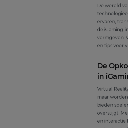
De wereld va
technologieën
ervaren, tran
de iGaming-i
vormgeven. V
en tips voor
De Opkom
in iGam
Virtual Reali
maar worden 
bieden speler
overstijgt. M
en interactie