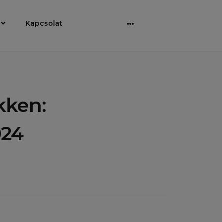
Kapcsolat
Bővebben
kken:
024