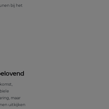
nen bij het
belovend
komst,
biele
aring, maar
nen uitkijken