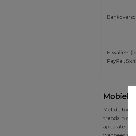
Bankoversch
E-wallets (bi
PayPal, Skril
Mobiel G
Met de toena
trends in de 
apparaten, w
wanneer ze m