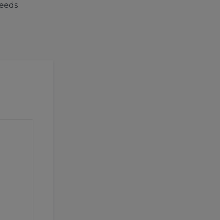
teeds