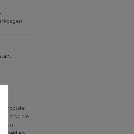
3
erkdagen
stant
e grootste
 voor mobiele
aar en
ijkheid en