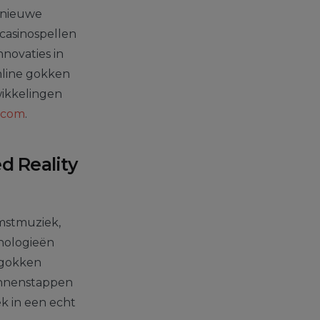
t nieuwe
casinospellen
nnovaties in
nline gokken
wikkelingen
.com
.
d Reality
omstmuziek,
hnologieën
 gokken
binnenstappen
ek in een echt