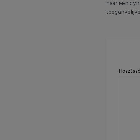
naar een dyn
toegankelijke
Hozzász