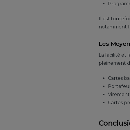
Programme
Il est toutefo
notamment le
Les Moyen
La facilité et
pleinement de 
Cartes ba
Portefeui
Virement
Cartes pr
Conclusi