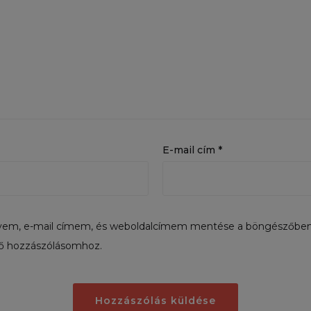
E-mail cím
*
vem, e-mail címem, és weboldalcímem mentése a böngészőben
ő hozzászólásomhoz.