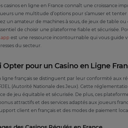
 casinos en ligne en France connaît une croissance imp
oueurs une multitude d’options pour s’amuser et tenter
ez un amateur de machines à sous, de jeux de table ou 
 essentiel de choisir une plateforme fiable et sécurisée. Po
.app
est une ressource incontournable qui vous guide ve
resses du secteur.
 Opter pour un Casino en Ligne Fran
n ligne français se distinguent par leur conformité aux r
’ARJEL (Autorité Nationale des Jeux). Cette réglementatio
e de jeu équitable et sécurisée. De plus, ces platefor
onus attractifs et des services adaptés aux joueurs fra
upport client en français et des modes de paiement loca
ages des Casinos Régulés en France