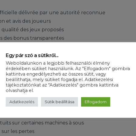
fficielle délivrée par une autorité reconnue
n et avis des joueurs
t qualité des jeux proposés
s des bonus transparentes
 de paiement sécurisées et rapides
Egy pár szó a sütikről...
Weboldalunkon a legjobb felhasználói élmény
s et Promotions : Un Atout Majeur
érdekében sütiket használunk. Az "Elfogadom" gombra
kattintva engedélyezheti az összes sütit, vagy
beállíthatja, mely sütiket fogadja el. Adatkezelési
 ligne français rivalisent d’ingéniosité pour attirer et fidé
tájékoztatónkat az "Adatkezelés" gombra kattintva
 à des offres promotionnelles généreuses. Parmi les plu
olvashatja el.
Adatkezelés
Sütik beállítása
Elfogadom
 bienvenue : souvent un pourcentage sur le premier d
tuits sur certaines machines à sous
sur les pertes