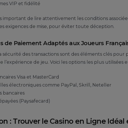
s VIP et fidélité
is important de lire attentivement les conditions associée
s exigences de mise, pour éviter toute déception.
s de Paiement Adaptés aux Joueurs Françai
 la sécurité des transactions sont des éléments clés pour 
l’expérience de jeu. Voici les options les plus utilisées e
ncaires Visa et MasterCard
lles électroniques comme PayPal, Skrill, Neteller
s bancaires
épayées (Paysafecard)
on : Trouver le Casino en Ligne Idéal