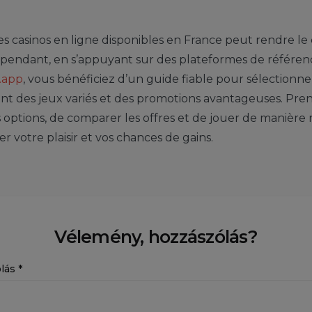
des casinos en ligne disponibles en France peut rendre le
pendant, en s’appuyant sur des plateformes de référenc
.app
, vous bénéficiez d’un guide fiable pour sélectionne
rant des jeux variés et des promotions avantageuses. Pre
s options, de comparer les offres et de jouer de manière
r votre plaisir et vos chances de gains.
Vélemény, hozzászólás?
ólás
*