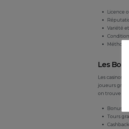
Licence o
Réputatio
Variété e
Condition
Méthodes
Les Bonu
Les casinos en
joueurs grâce
on trouve :
Bonus de
Tours gra
Cashback 