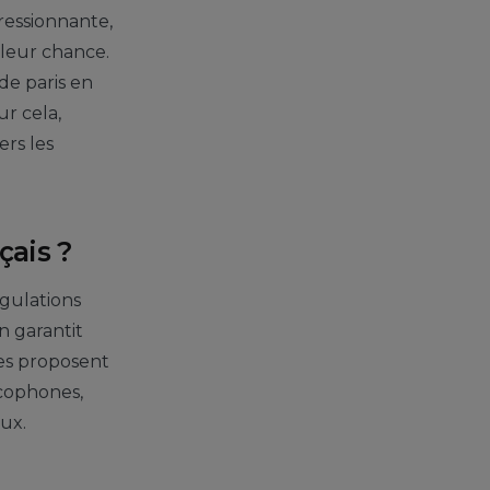
ressionnante,
 leur chance.
de paris en
ur cela,
rs les
çais ?
égulations
n garantit
mes proposent
ncophones,
ux.