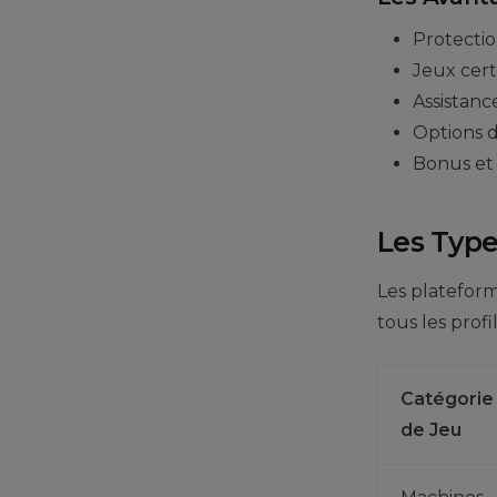
Protectio
Jeux cert
Assistanc
Options d
Bonus et 
Les Type
Les plateform
tous les profi
Catégorie
de Jeu