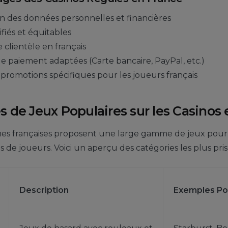
n des données personnelles et financières
ifiés et équitables
e clientèle en français
e paiement adaptées (Carte bancaire, PayPal, etc.)
promotions spécifiques pour les joueurs français
s de Jeux Populaires sur les Casinos
es françaises proposent une large gamme de jeux pour s
ls de joueurs. Voici un aperçu des catégories les plus pris
Description
Exemples Po