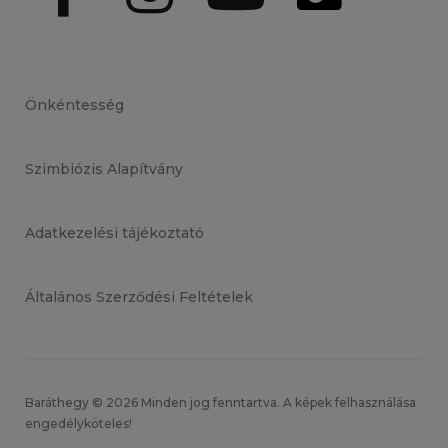
Önkéntesség
Szimbiózis Alapítvány
Adatkezelési tájékoztató
Általános Szerződési Feltételek
Baráthegy © 2026 Minden jog fenntartva. A képek felhasználása
engedélyköteles!