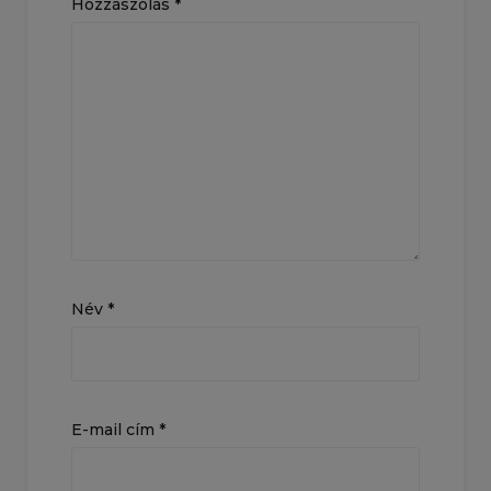
Hozzászólás
*
Név
*
E-mail cím
*