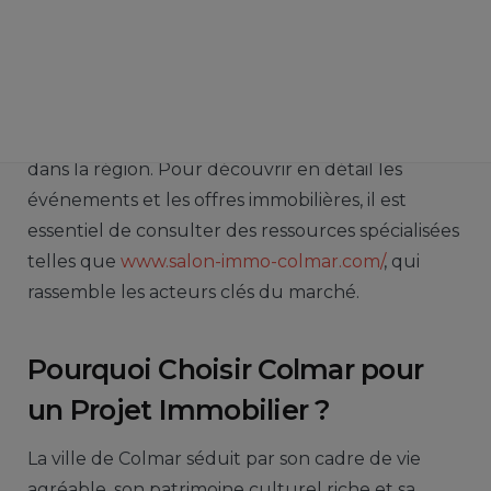
d’investisseurs et d’acheteurs grâce à son charme
historique et son dynamisme économique. Le
secteur immobilier local connaît une évolution
notable, offrant des perspectives intéressantes
pour ceux qui souhaitent s’installer ou investir
dans la région. Pour découvrir en détail les
événements et les offres immobilières, il est
essentiel de consulter des ressources spécialisées
telles que
www.salon-immo-colmar.com/
, qui
rassemble les acteurs clés du marché.
Pourquoi Choisir Colmar pour
un Projet Immobilier ?
La ville de Colmar séduit par son cadre de vie
agréable, son patrimoine culturel riche et sa