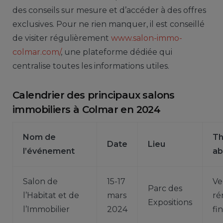
des conseils sur mesure et d’accéder à des offres
exclusives. Pour ne rien manquer, il est conseillé
de visiter régulièrement
www.salon-immo-
colmar.com/
, une plateforme dédiée qui
centralise toutes les informations utiles.
Calendrier des principaux salons
immobiliers à Colmar en 2024
Nom de
T
Date
Lieu
l’événement
ab
Salon de
15-17
Ve
Parc des
l’Habitat et de
mars
ré
Expositions
l’Immobilier
2024
fi