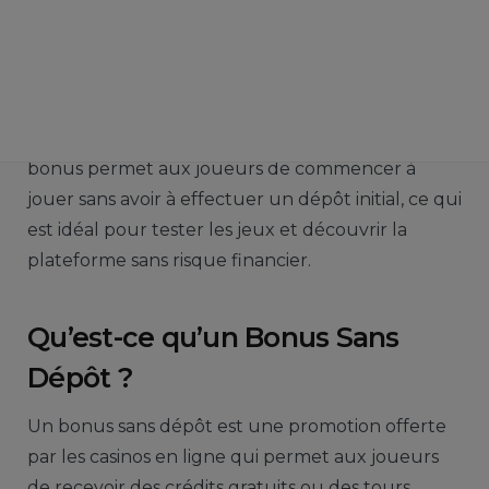
rapidement, offrant aux joueurs français des
opportunités uniques pour maximiser leur
expérience de jeu. Parmi ces opportunités, le
mad casino no deposit bonus
se distingue comme
une offre particulièrement attractive. Ce type de
bonus permet aux joueurs de commencer à
jouer sans avoir à effectuer un dépôt initial, ce qui
est idéal pour tester les jeux et découvrir la
plateforme sans risque financier.
Qu’est-ce qu’un Bonus Sans
Dépôt ?
Un bonus sans dépôt est une promotion offerte
par les casinos en ligne qui permet aux joueurs
de recevoir des crédits gratuits ou des tours