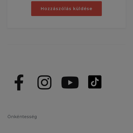
Önkéntesség