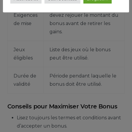
Nombre de fois que vous
Exigences
devez rejouer le montant du
de mise
bonus avant de retirer les
gains.
Jeux
Liste des jeux où le bonus
éligibles
peut être utilisé.
Durée de
Période pendant laquelle le
validité
bonus doit être utilisé.
Conseils pour Maximiser Votre Bonus
Lisez toujours les termes et conditions avant
d’accepter un bonus.