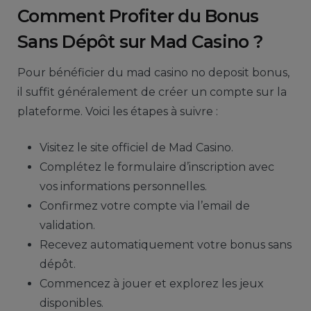
Comment Profiter du Bonus
Sans Dépôt sur Mad Casino ?
Pour bénéficier du mad casino no deposit bonus,
il suffit généralement de créer un compte sur la
plateforme. Voici les étapes à suivre :
Visitez le site officiel de Mad Casino.
Complétez le formulaire d’inscription avec
vos informations personnelles.
Confirmez votre compte via l’email de
validation.
Recevez automatiquement votre bonus sans
dépôt.
Commencez à jouer et explorez les jeux
disponibles.