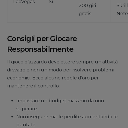
LeoVegas
Sì
200 giri
Skrill
gratis
Nete
Consigli per Giocare
Responsabilmente
Il gioco d’azzardo deve essere sempre un’attività
di svago e non un modo per risolvere problemi
economici. Ecco alcune regole d’oro per
mantenere il controllo:
Impostare un budget massimo da non
superare.
Non inseguire mai le perdite aumentando le
puntate.