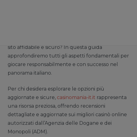
una crescita esponenziale negli ultimi anni, con
milioni di appassionati che scelgono il gioco
digitale per divertimento e potenziali guadagni.
Ma come orientarsi tra le numerose piattaforme
disponibili? Quali sono i criteri per selezionare un
sito affidabile e sicuro? In questa guida
approfondiremo tutti gli aspetti fondamentali per
giocare responsabilmente e con successo nel
panorama italiano.
Per chi desidera esplorare le opzioni più
aggiornate e sicure,
casinomania-it.it
rappresenta
una risorsa preziosa, offrendo recensioni
dettagliate e aggiornate sui migliori casinò online
autorizzati dall’Agenzia delle Dogane e dei
Monopoli (ADM).