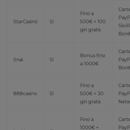
Carte
Fino a
PayP
StarCasinò
Sì
500€ + 100
Skrill
giri gratis
Boni
Carte
Bonus fino
Snai
Sì
PayP
a 1000€
Boni
Fino a
Carte
888casino
Sì
500€ + 30
PayP
giri gratis
Nete
Fino a
Carte
1000€ +
PayP