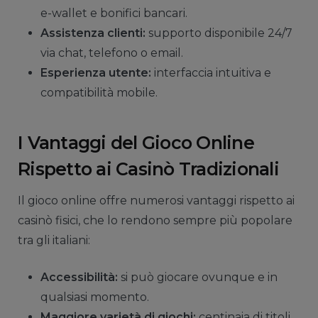
e-wallet e bonifici bancari.
Assistenza clienti:
supporto disponibile 24/7
via chat, telefono o email.
Esperienza utente:
interfaccia intuitiva e
compatibilità mobile.
I Vantaggi del Gioco Online
Rispetto ai Casinò Tradizionali
Il gioco online offre numerosi vantaggi rispetto ai
casinò fisici, che lo rendono sempre più popolare
tra gli italiani:
Accessibilità:
si può giocare ovunque e in
qualsiasi momento.
Maggiore varietà di giochi:
centinaia di titoli