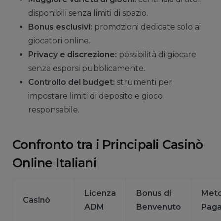
disponibili senza limiti di spazio.
Bonus esclusivi:
promozioni dedicate solo ai
giocatori online.
Privacy e discrezione:
possibilità di giocare
senza esporsi pubblicamente.
Controllo del budget:
strumenti per
impostare limiti di deposito e gioco
responsabile.
Confronto tra i Principali Casinò
Online Italiani
Licenza
Bonus di
Meto
Casinò
ADM
Benvenuto
Pag