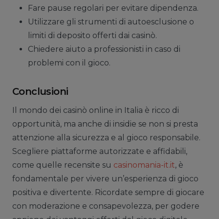
Fare pause regolari per evitare dipendenza.
Utilizzare gli strumenti di autoesclusione o
limiti di deposito offerti dai casinò.
Chiedere aiuto a professionisti in caso di
problemi con il gioco.
Conclusioni
Il mondo dei casinò online in Italia è ricco di
opportunità, ma anche di insidie se non si presta
attenzione alla sicurezza e al gioco responsabile.
Scegliere piattaforme autorizzate e affidabili,
come quelle recensite su
casinomania-it.it
, è
fondamentale per vivere un’esperienza di gioco
positiva e divertente. Ricordate sempre di giocare
con moderazione e consapevolezza, per godere