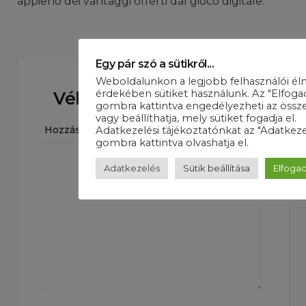
appieno dei vantaggi offerti dal gioco digitale.
Egy pár szó a sütikről...
Weboldalunkon a legjobb felhasználói é
érdekében sütiket használunk. Az "Elfog
Vélemény, hozzászólás?
gombra kattintva engedélyezheti az összes
vagy beállíthatja, mely sütiket fogadja el.
Hozzászólás
*
Adatkezelési tájékoztatónkat az "Adatkeze
gombra kattintva olvashatja el.
Adatkezelés
Sütik beállítása
Elfoga