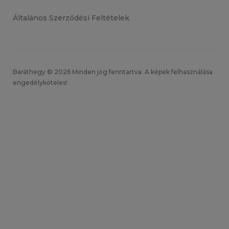
Általános Szerződési Feltételek
Baráthegy © 2026 Minden jog fenntartva. A képek felhasználása
engedélyköteles!