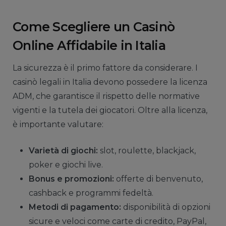
Come Scegliere un Casinò
Online Affidabile in Italia
La sicurezza è il primo fattore da considerare. I
casinò legali in Italia devono possedere la licenza
ADM, che garantisce il rispetto delle normative
vigenti e la tutela dei giocatori. Oltre alla licenza,
è importante valutare:
Varietà di giochi:
slot, roulette, blackjack,
poker e giochi live.
Bonus e promozioni:
offerte di benvenuto,
cashback e programmi fedeltà.
Metodi di pagamento:
disponibilità di opzioni
sicure e veloci come carte di credito, PayPal,