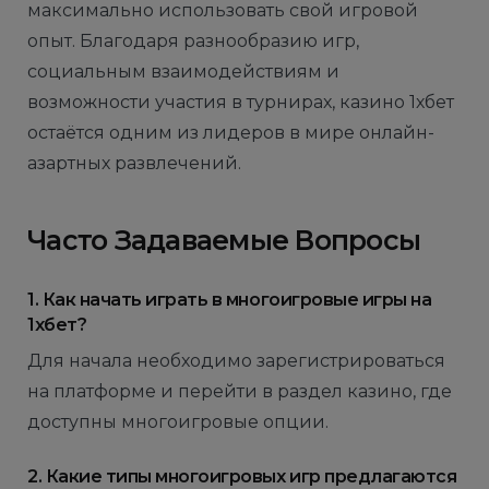
максимально использовать свой игровой
опыт. Благодаря разнообразию игр,
социальным взаимодействиям и
возможности участия в турнирах, казино 1хбет
остаётся одним из лидеров в мире онлайн-
азартных развлечений.
Часто Задаваемые Вопросы
1. Как начать играть в многоигровые игры на
1хбет?
Для начала необходимо зарегистрироваться
на платформе и перейти в раздел казино, где
доступны многоигровые опции.
2. Какие типы многоигровых игр предлагаются