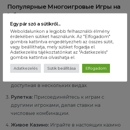
Популярные Многоигровые Игры на
1хбет
Egy pár szó a sütikről...
Казино 1хбет предлагает разнообразные
Weboldalunkon a legjobb felhasználói élmény
многоигровые игры, среди которых
érdekében sütiket használunk. Az "Elfogadom"
gombra kattintva engedélyezheti az összes sütit,
выделяются:
vagy beállíthatja, mely sütiket fogadja el.
Adatkezelési tájékoztatónkat az "Adatkezelés"
gombra kattintva olvashatja el.
Покер:
Игра с несколькими вариантами,
включая Техасский Холдем и Омаху.
Adatkezelés
Sütik beállítása
Elfogadom
Блэкджек:
Классическая карточная игра,
доступная в нескольких видах.
Рулетка:
Присоединяйтесь к играм с
другими игроками, делая ставки на
числовые комбинации.
Живое Казино:
Играйте в настоящих казино