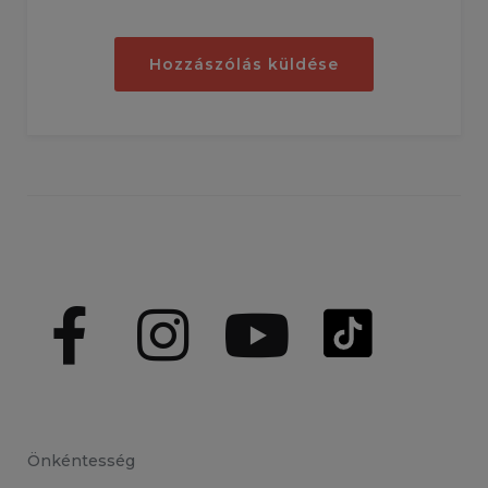
Önkéntesség