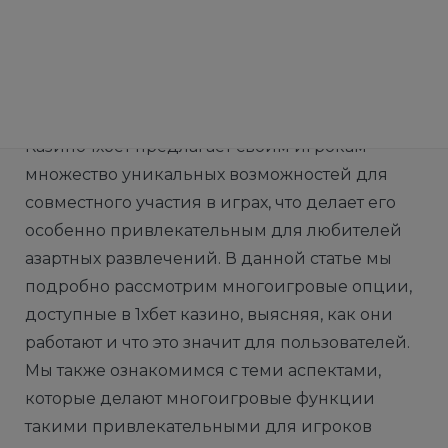
Исследуя
Многоигровые Опции
Казино 1хбет
Казино 1хбет предлагает своим игрокам
множество уникальных возможностей для
совместного участия в играх, что делает его
особенно привлекательным для любителей
азартных развлечений. В данной статье мы
подробно рассмотрим многоигровые опции,
доступные в 1хбет казино, выясняя, как они
работают и что это значит для пользователей.
Мы также ознакомимся с теми аспектами,
которые делают многоигровые функции
такими привлекательными для игроков