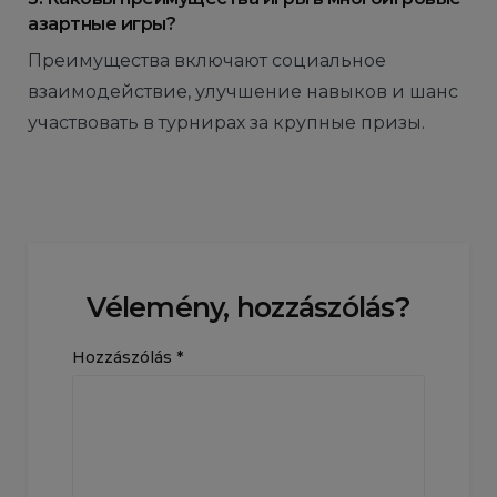
азартные игры?
Преимущества включают социальное
взаимодействие, улучшение навыков и шанс
участвовать в турнирах за крупные призы.
Vélemény, hozzászólás?
Hozzászólás
*