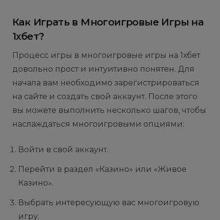
Как Играть в Многоигровые Игры на
1хбет?
Процесс игры в многоигровые игры на 1хбет
довольно прост и интуитивно понятен. Для
начала вам необходимо зарегистрироваться
на сайте и создать свой аккаунт. После этого
вы можете выполнить несколько шагов, чтобы
наслаждаться многоигровыми опциями:
Войти в свой аккаунт.
Перейти в раздел «Казино» или «Живое
Казино».
Выбрать интересующую вас многоигровую
игру.