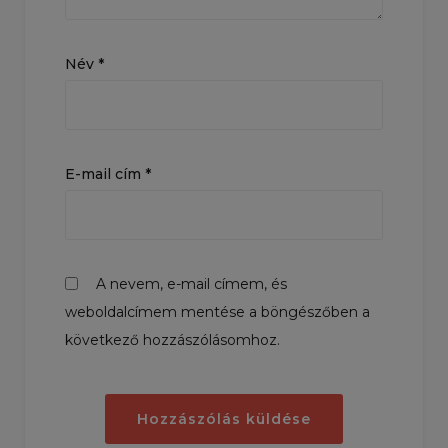
Név
*
E-mail cím
*
A nevem, e-mail címem, és
weboldalcímem mentése a böngészőben a
következő hozzászólásomhoz.