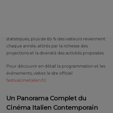
et de culture italienne se rassemblent pour
célébrer l’excellence du septième art transalpin.
Mais qu’est-ce qui rend le Festival du Cinéma
Italien si unique et pourquoi devriez-vous
absolument y participer ? Selon les dernières
statistiques, plus de 85 % des visiteurs reviennent
chaque année, attirés par la richesse des
projections et la diversité des activités proposées.
Pour découvrir en détail la programmation et les
événements, visitez le site officiel
festivalcineitalien.fr/
.
Un Panorama Complet du
Cinéma Italien Contemporain