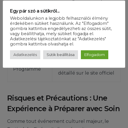
Transport
en commun ou le
Egy pár szó a sütikről...
covoiturage
Weboldalunkon a legjobb felhasználói élmény
érdekében sütiket használunk. Az "Elfogadom"
gombra kattintva engedélyezheti az összes sütit,
Choisir des hôtels ou
vagy beállíthatja, mely sütiket fogadja el.
Adatkezelési tájékoztatónkat az "Adatkezelés"
Hébergement
appartements proches
gombra kattintva olvashatja el.
des lieux de projection
Adatkezelés
Sütik beállítása
Elfogadom
Consulter le programme
Programme
détaillé sur le site officiel
Risques et Précautions : Une
Expérience à Préparer avec Soin
Comme tout événement culturel majeur, le