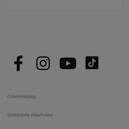
Önkéntesség
Szimbiózis Alapítvány