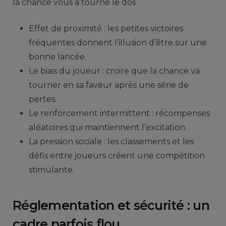
la chance vous a tourné le dos.
Effet de proximité : les petites victoires
fréquentes donnent l’illusion d’être sur une
bonne lancée.
Le biais du joueur : croire que la chance va
tourner en sa faveur après une série de
pertes.
Le renforcement intermittent : récompenses
aléatoires qui maintiennent l’excitation.
La pression sociale : les classements et les
défis entre joueurs créent une compétition
stimulante.
Réglementation et sécurité : un
cadre parfois flou