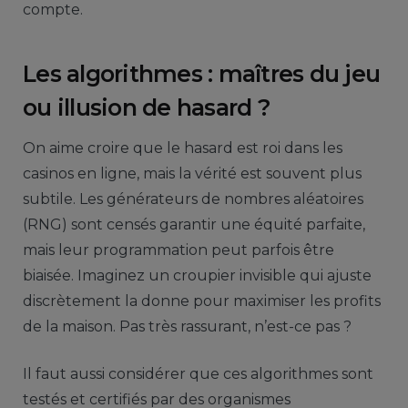
compte.
Les algorithmes : maîtres du jeu
ou illusion de hasard ?
On aime croire que le hasard est roi dans les
casinos en ligne, mais la vérité est souvent plus
subtile. Les générateurs de nombres aléatoires
(RNG) sont censés garantir une équité parfaite,
mais leur programmation peut parfois être
biaisée. Imaginez un croupier invisible qui ajuste
discrètement la donne pour maximiser les profits
de la maison. Pas très rassurant, n’est-ce pas ?
Il faut aussi considérer que ces algorithmes sont
testés et certifiés par des organismes