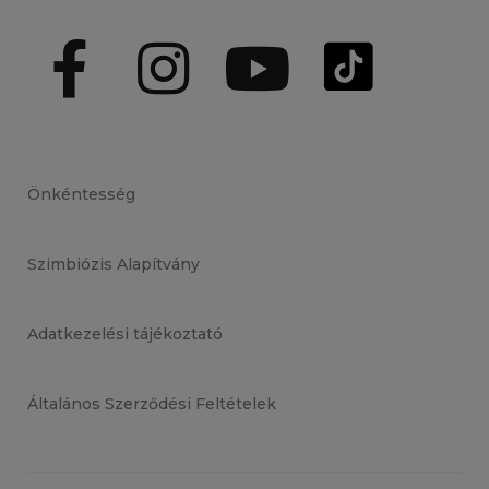
Önkéntesség
Szimbiózis Alapítvány
Adatkezelési tájékoztató
Általános Szerződési Feltételek