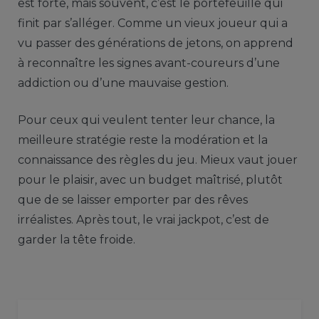
est forte, mais souvent, c’est le portefeuille qui
finit par s’alléger. Comme un vieux joueur qui a
vu passer des générations de jetons, on apprend
à reconnaître les signes avant-coureurs d’une
addiction ou d’une mauvaise gestion.
Pour ceux qui veulent tenter leur chance, la
meilleure stratégie reste la modération et la
connaissance des règles du jeu. Mieux vaut jouer
pour le plaisir, avec un budget maîtrisé, plutôt
que de se laisser emporter par des rêves
irréalistes. Après tout, le vrai jackpot, c’est de
garder la tête froide.