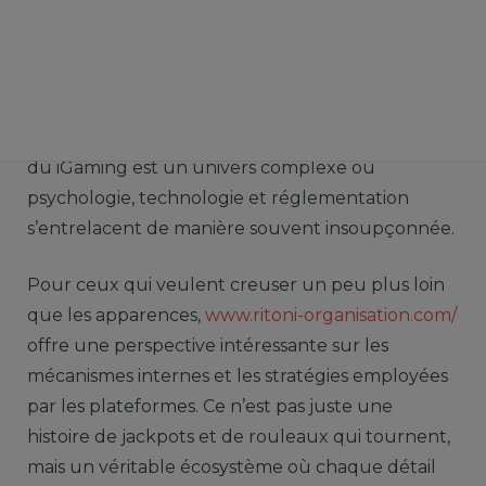
numérique, promettant des fortunes à portée de
clic. Pourtant, derrière cette façade scintillante, la
réalité est souvent plus nuancée. Si vous pensez
que les jeux d’argent virtuels sont une simple
question de chance, détrompez-vous. Le monde
du iGaming est un univers complexe où
psychologie, technologie et réglementation
s’entrelacent de manière souvent insoupçonnée.
Pour ceux qui veulent creuser un peu plus loin
que les apparences,
www.ritoni-organisation.com/
offre une perspective intéressante sur les
mécanismes internes et les stratégies employées
par les plateformes. Ce n’est pas juste une
histoire de jackpots et de rouleaux qui tournent,
mais un véritable écosystème où chaque détail