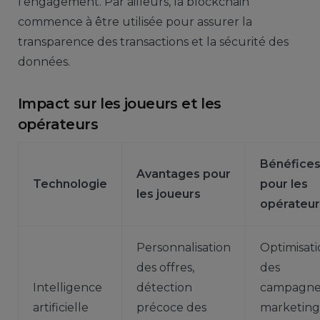
l’engagement. Par ailleurs, la blockchain
commence à être utilisée pour assurer la
transparence des transactions et la sécurité des
données.
Impact sur les joueurs et les
opérateurs
Bénéfice
Avantages pour
Technologie
pour les
les joueurs
opérateur
Personnalisation
Optimisat
des offres,
des
Intelligence
détection
campagne
artificielle
précoce des
marketing