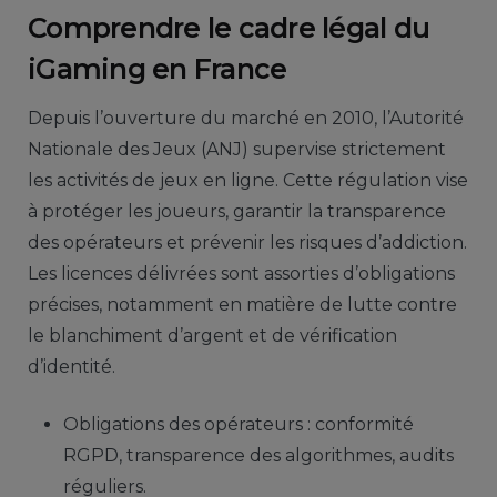
Comprendre le cadre légal du
iGaming en France
Depuis l’ouverture du marché en 2010, l’Autorité
Nationale des Jeux (ANJ) supervise strictement
les activités de jeux en ligne. Cette régulation vise
à protéger les joueurs, garantir la transparence
des opérateurs et prévenir les risques d’addiction.
Les licences délivrées sont assorties d’obligations
précises, notamment en matière de lutte contre
le blanchiment d’argent et de vérification
d’identité.
Obligations des opérateurs : conformité
RGPD, transparence des algorithmes, audits
réguliers.