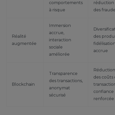
comportements
réduction
à risque
des fraud
Immersion
Diversifica
accrue,
Réalité
des produi
interaction
augmentée
fidélisatio
sociale
accrue
améliorée
Réductio
Transparence
des coûts
des transactions,
Blockchain
transactio
anonymat
confiance
sécurisé
renforcée