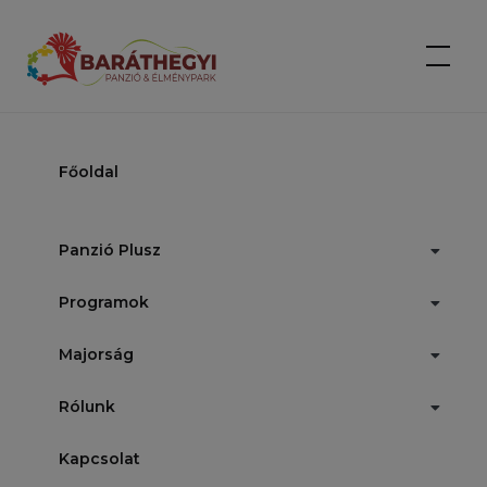
Ugrás
a
Baráthegy
tartalomhoz
Főoldal
Les enjeux stratégiques du
marché iGaming en France en
Panzió Plusz
2024
Programok
Manager
2026.05.30.
Híreink
Majorság
Rólunk
Kapcsolat
Le secteur iGaming connaît une croissance