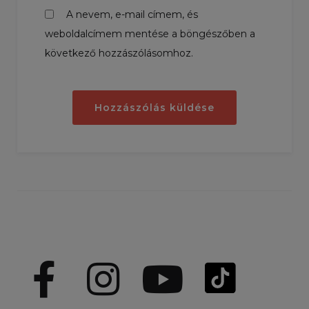
A nevem, e-mail címem, és
weboldalcímem mentése a böngészőben a
következő hozzászólásomhoz.