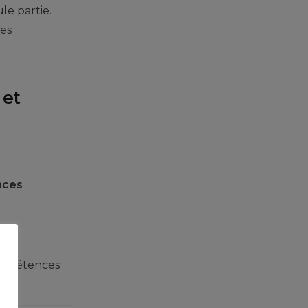
le partie.
tes
 et
nces
ompétences