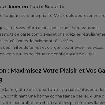
our Jouer en Toute Sécurité
oit toujours être une priorité. Voici quelques recommand
ez jamais vos informations personnelles ou bancaires.
des mots de passe complexes et changez-les régulièreme
ez les méthodes de paiement sécurisées.
s des limites de temps et d’argent pour éviter les excès.
z-vous sur les politiques de confidentialité du site.
on : Maximisez Votre Plaisir et Vos G
g
l’iGaming offre des opportunités passionnantes pour le
e. En combinant une bonne connaissance des jeux, une g
 votre bankroll, et en choisissant des plateformes fiable