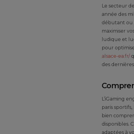
Le secteur de
année des mil
débutant ou u
maximiser vos
ludique et lu
pour optimise
alsace-ea.fr/
q
des dernière
Comprend
L’iGaming engl
paris sportifs
bien comprend
disponibles. 
adaptées à vo