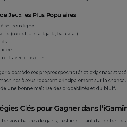
de Jeux les Plus Populaires
à sous en ligne
able (roulette, blackjack, baccarat)
tifs
ligne
irect avec croupiers
rie possède ses propres spécificités et exigences straté
machines à sous reposent principalement sur la chance, 
e une bonne maîtrise des probabilités et du bluff.
tégies Clés pour Gagner dans l’iGami
r vos chances de gains, il est important d’adopter des 