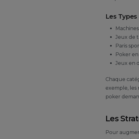
Les Types 
Machines 
Jeux de t
Paris spor
Poker en 
Jeux en d
Chaque catégo
exemple, les 
poker demand
Les Stra
Pour augmente