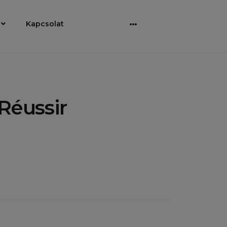
Kapcsolat
Bővebben
 Réussir