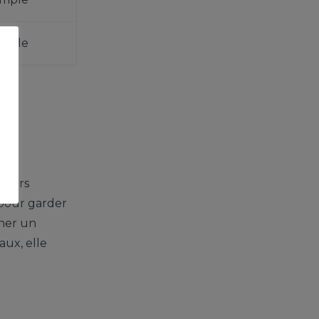
imple
n
s
 leurs
 pour garder
cher un
aux, elle