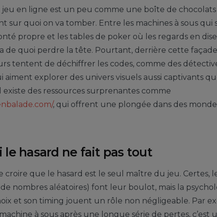
jeu en ligne est un peu comme une boîte de chocolats :
nt sur quoi on va tomber. Entre les machines à sous qui
onté propre et les tables de poker où les regards en dis
 y a de quoi perdre la tête. Pourtant, derrière cette façad
urs tentent de déchiffrer les codes, comme des détectiv
 aiment explorer des univers visuels aussi captivants qu
l existe des ressources surprenantes comme
nbalade.com/
, qui offrent une plongée dans des mond
 le hasard ne fait pas tout
 de croire que le hasard est le seul maître du jeu. Certes,
de nombres aléatoires) font leur boulot, mais la psycho
hoix et son timing jouent un rôle non négligeable. Par e
machine à sous après une longue série de pertes, c’est 