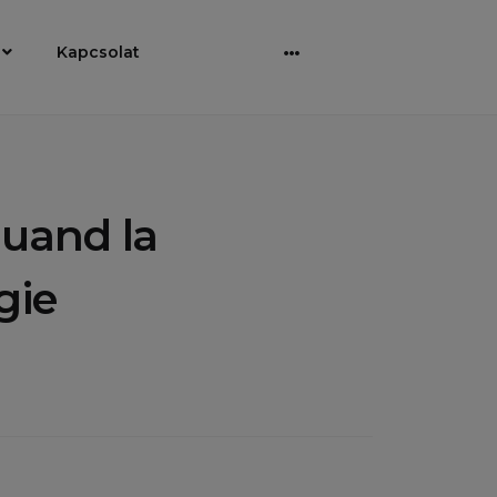
Kapcsolat
Bővebben
quand la
gie