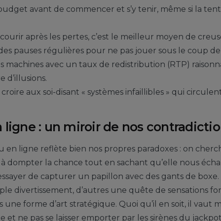
budget avant de commencer et s’y tenir, même si la tent
 courir après les pertes, c’est le meilleur moyen de creus
es pauses régulières pour ne pas jouer sous le coup de 
es machines avec un taux de redistribution (RTP) raisonn
e d’illusions.
croire aux soi-disant « systèmes infaillibles » qui circulen
 ligne : un miroir de nos contradicti
eu en ligne reflète bien nos propres paradoxes : on cherc
e, à dompter la chance tout en sachant qu’elle nous écha
sayer de capturer un papillon avec des gants de boxe. 
ple divertissement, d’autres une quête de sensations for
une forme d’art stratégique. Quoi qu’il en soit, il vaut 
e et ne pas se laisser emporter par les sirènes du jackpot 