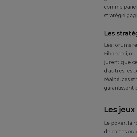
comme parier 
stratégie gag
Les straté
Les forums re
Fibonacci, ou
jurent que ce
d’autres les 
réalité, ces s
garantissent 
Les jeux 
Le poker, la 
de cartes ou 