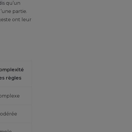
dis qu’un
une partie.
este ont leur
omplexité
es règles
omplexe
odérée
imple