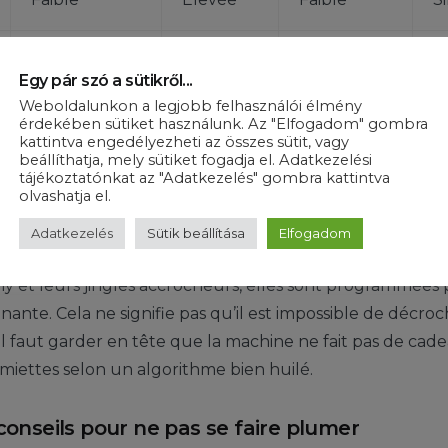
Faible
Élevée
Faible
S
Egy pár szó a sütikről...
Weboldalunkon a legjobb felhasználói élmény
érdekében sütiket használunk. Az "Elfogadom" gombra
ines à sous : une loterie déguisée e
kattintva engedélyezheti az összes sütit, vagy
beállíthatja, mely sütiket fogadja el. Adatkezelési
tájékoztatónkat az "Adatkezelés" gombra kattintva
sement
olvashatja el.
nes à sous sont souvent perçues comme des distributeur
Adatkezelés
Sütik beállítása
Elfogadom
de rêves, la réalité est un peu moins glamour. Derrière
hy et leurs jingles accrocheurs, elles sont programmées
nante. Cela ne signifie pas qu’il est impossible de décro
 il faut garder en tête que la machine ne fait pas de cade
 miettes selon un algorithme bien huilé.
onseils pour ne pas se faire plumer