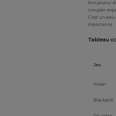
bon joueur de
croupier exp
C’est un peu
importance.
Tableau co
Jeu
Poker
Blackjack
Roulette