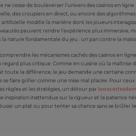
e ne cesse de bouleverser l’univers des casinos en ligne. 
tuelle, des croupiers en direct, ou encore des algorithmes
 artificielle modifie la manière dont les joueurs interagis
veautés peuvent rendre l’expérience plus immersive, ma
la nature fondamentale du jeu : un pari contre la maiso
, comprendre les mécanismes cachés des casinos en lign
 regard plus critique. Comme en cuisine où la maîtrise 
ait toute la différence, le jeu demande une certaine con
e se faire griller comme une mise mal placée. Pour ceux
es règles et les stratégies, un détour par
lesrecettesdem
ne inspiration inattendue sur la rigueur et la patience né
éussir un plat ou pour tenter sa chance sans se brûler les