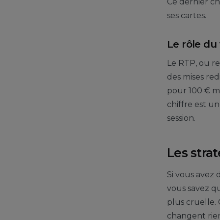
Ce dernier ch
ses cartes.
Le rôle du
Le RTP, ou re
des mises red
pour 100 € mi
chiffre est u
session.
Les stra
Si vous avez 
vous savez qu
plus cruelle.
changent rien 