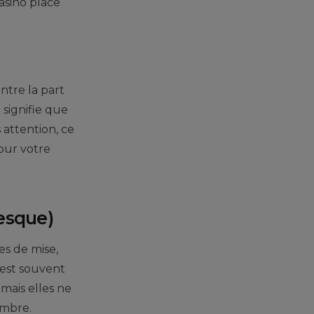
asino place
ntre la part
 signifie que
 attention, ce
our votre
resque)
es de mise,
 est souvent
mais elles ne
ombre.