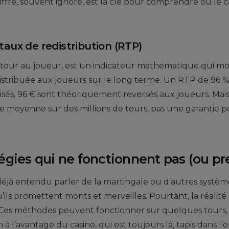
iffre, souvent ignoré, est la clé pour comprendre où le c
 taux de redistribution (RTP)
tour au joueur, est un indicateur mathématique qui mo
istribuée aux joueurs sur le long terme. Un RTP de 96 %
sés, 96 € sont théoriquement reversés aux joueurs. Mais
ne moyenne sur des millions de tours, pas une garantie p
tégies qui ne fonctionnent pas (ou p
déjà entendu parler de la martingale ou d’autres systèm
’ils promettent monts et merveilles. Pourtant, la réalité
 Ces méthodes peuvent fonctionner sur quelques tours, 
à l’avantage du casino, qui est toujours là, tapis dans l’