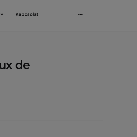
Kapcsolat
Bővebben
ux de