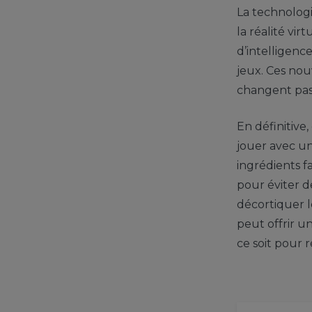
La technologi
la réalité vir
d’intelligence
jeux. Ces nou
changent pas 
En définitive
jouer avec un
ingrédients f
pour éviter d
décortiquer l
peut offrir u
ce soit pour r