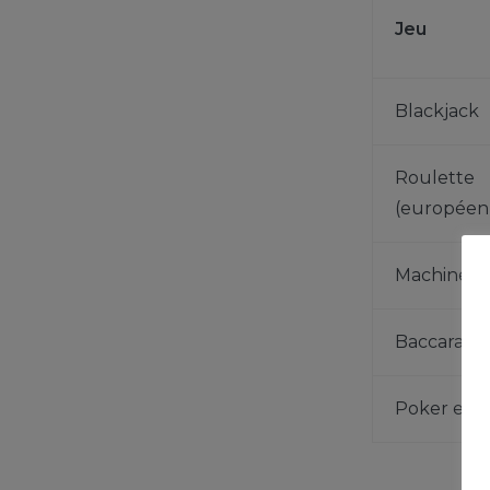
Jeu
Blackjack
Roulette
(européen
Machines à
Baccarat
Poker en l