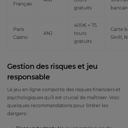
Français
gratuits
bancair
400€ + 75
Paris
Carte b
ANJ
tours
Casino
Skrill, 
gratuits
Gestion des risques et jeu
responsable
Le jeu en ligne comporte des risques financiers et
psychologiques qu’il est crucial de maîtriser. Voici
quelques recommandations pour limiter les
dangers :