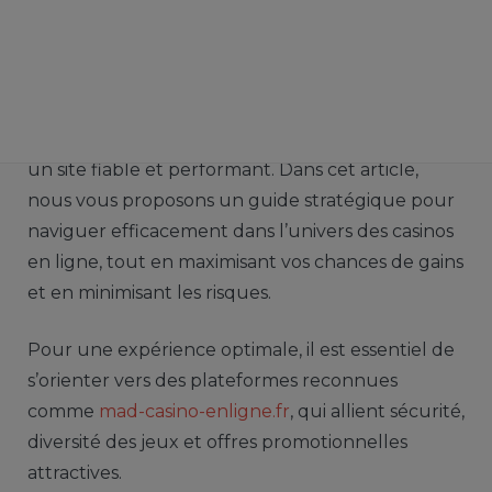
français préfèrent désormais les plateformes de
jeux en ligne aux casinos traditionnels ? Cette
évolution rapide du secteur du jeu en ligne
impose une analyse approfondie des tendances
actuelles et des meilleures pratiques pour choisir
un site fiable et performant. Dans cet article,
nous vous proposons un guide stratégique pour
naviguer efficacement dans l’univers des casinos
en ligne, tout en maximisant vos chances de gains
et en minimisant les risques.
Pour une expérience optimale, il est essentiel de
s’orienter vers des plateformes reconnues
comme
mad-casino-enligne.fr
, qui allient sécurité,
diversité des jeux et offres promotionnelles
attractives.