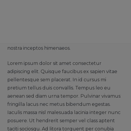
aenean sed diam urna tempor. Pulvinar vivamus
fringilla lacus nec metus bibendum egestas.
Iaculis massa nisl malesuada lacinia integer nunc
posuere. Ut hendrerit semper vel class aptent
taciti sociosqu. Ad litora torquent per conubia
nostra inceptos himenaeos.
Lorem ipsum dolor sit amet consectetur
adipiscing elit. Quisque faucibus ex sapien vitae
pellentesque sem placerat. In id cursus mi
pretium tellus duis convallis. Tempus leo eu
aenean sed diam urna tempor. Pulvinar vivamus
fringilla lacus nec metus bibendum egestas.
Iaculis massa nisl malesuada lacinia integer nunc
posuere. Ut hendrerit semper vel class aptent
taciti sociosqu. Ad litora torquent per conubia