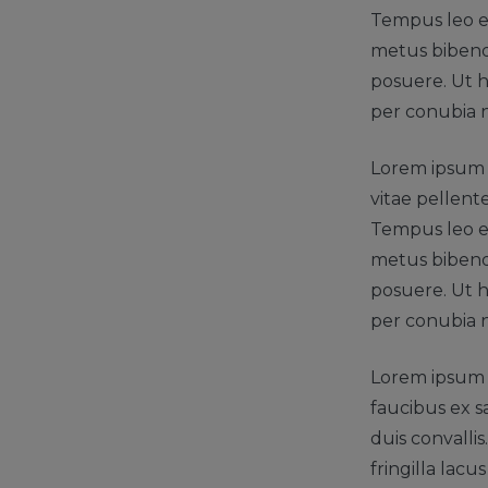
Tempus leo eu
metus bibendu
posuere. Ut h
per conubia 
Lorem ipsum d
vitae pellent
Tempus leo eu
metus bibendu
posuere. Ut h
per conubia 
Lorem ipsum 
faucibus ex s
duis convall
fringilla lac