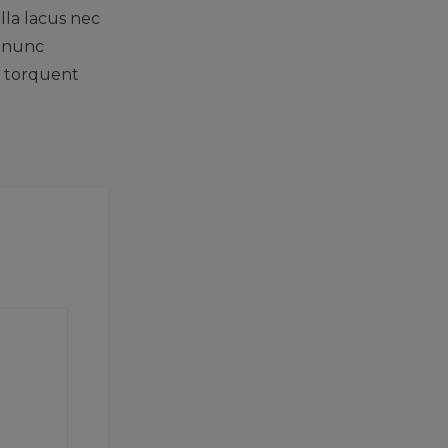
lla lacus nec
r nunc
ra torquent