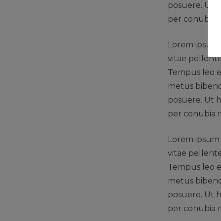
posuere. Ut h
per conubia 
Lorem ipsum d
vitae pellent
Tempus leo eu
metus bibendu
posuere. Ut h
per conubia 
Lorem ipsum d
vitae pellent
Tempus leo eu
metus bibendu
posuere. Ut h
per conubia 