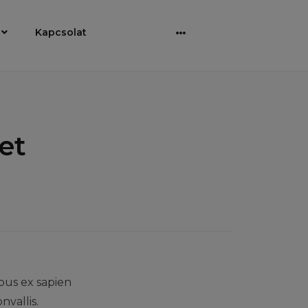
Kapcsolat
Bővebben
et
bus ex sapien
nvallis.