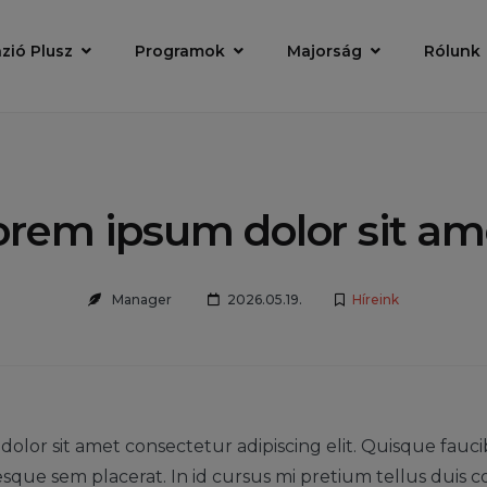
zió Plusz
Programok
Majorság
Rólunk
orem ipsum dolor sit am
Manager
2026.05.19.
Híreink
olor sit amet consectetur adipiscing elit. Quisque fauci
esque sem placerat. In id cursus mi pretium tellus duis co