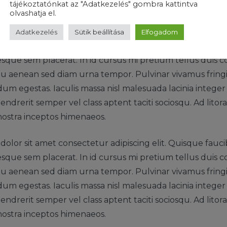
tájékoztatónkat az "Adatkezelés" gombra kattintva
endrerit semper vel class aptent taciti sociosqu. Ad lito
olvashatja el.
nostra inceptos himenaeos.
Adatkezelés
Sütik beállítása
Elfogadom
olor sit amet consectetur adipiscing elit. Quisque fauci
esque sem placerat. In id cursus mi pretium tellus duis co
 aenean sed diam urna tempor. Pulvinar vivamus fringi
m egestas. Iaculis massa nisl malesuada lacinia intege
endrerit semper vel class aptent taciti sociosqu. Ad lito
nostra inceptos himenaeos.
olor sit amet consectetur adipiscing elit. Quisque fauci
esque sem placerat. In id cursus mi pretium tellus duis co
 aenean sed diam urna tempor. Pulvinar vivamus fringi
m egestas. Iaculis massa nisl malesuada lacinia intege
endrerit semper vel class aptent taciti sociosqu. Ad lito
nostra inceptos himenaeos.