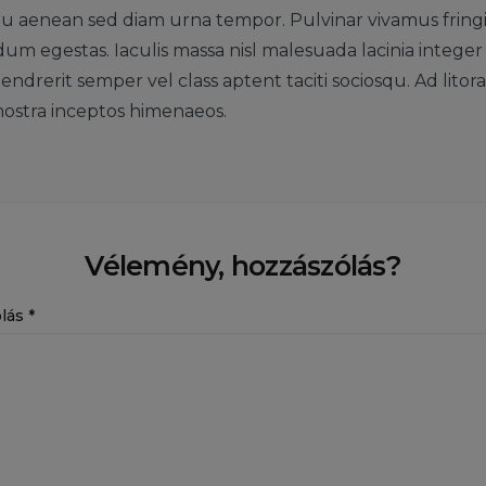
 aenean sed diam urna tempor. Pulvinar vivamus fringi
m egestas. Iaculis massa nisl malesuada lacinia intege
endrerit semper vel class aptent taciti sociosqu. Ad lito
nostra inceptos himenaeos.
Vélemény, hozzászólás?
ólás
*