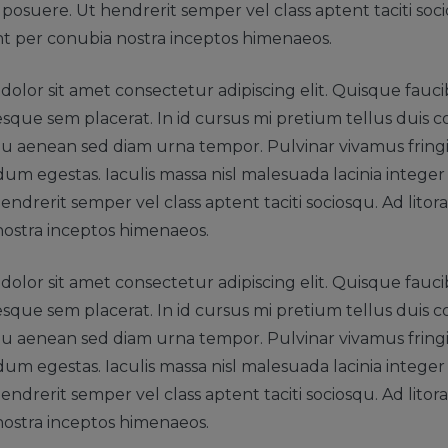
posuere. Ut hendrerit semper vel class aptent taciti soc
nt per conubia nostra inceptos himenaeos.
olor sit amet consectetur adipiscing elit. Quisque fauci
esque sem placerat. In id cursus mi pretium tellus duis co
 aenean sed diam urna tempor. Pulvinar vivamus fringi
m egestas. Iaculis massa nisl malesuada lacinia intege
endrerit semper vel class aptent taciti sociosqu. Ad lito
nostra inceptos himenaeos.
olor sit amet consectetur adipiscing elit. Quisque fauci
esque sem placerat. In id cursus mi pretium tellus duis co
 aenean sed diam urna tempor. Pulvinar vivamus fringi
m egestas. Iaculis massa nisl malesuada lacinia intege
endrerit semper vel class aptent taciti sociosqu. Ad lito
nostra inceptos himenaeos.