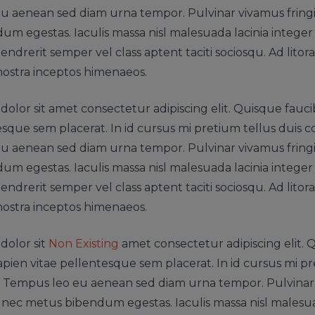
 aenean sed diam urna tempor. Pulvinar vivamus fringi
m egestas. Iaculis massa nisl malesuada lacinia intege
endrerit semper vel class aptent taciti sociosqu. Ad lito
nostra inceptos himenaeos.
olor sit amet consectetur adipiscing elit. Quisque fauci
esque sem placerat. In id cursus mi pretium tellus duis co
 aenean sed diam urna tempor. Pulvinar vivamus fringi
m egestas. Iaculis massa nisl malesuada lacinia intege
endrerit semper vel class aptent taciti sociosqu. Ad lito
nostra inceptos himenaeos.
dolor sit
Non Existing
amet consectetur adipiscing elit. 
apien vitae pellentesque sem placerat. In id cursus mi pr
is. Tempus leo eu aenean sed diam urna tempor. Pulvina
us nec metus bibendum egestas. Iaculis massa nisl malesua