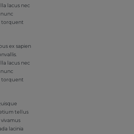
lla lacus nec
r nunc
ra torquent
bus ex sapien
nvallis.
lla lacus nec
r nunc
ra torquent
Quisque
etium tellus
r vivamus
da lacinia