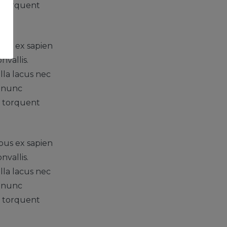
ra torquent
bus ex sapien
nvallis.
lla lacus nec
r nunc
ra torquent
bus ex sapien
nvallis.
lla lacus nec
r nunc
ra torquent