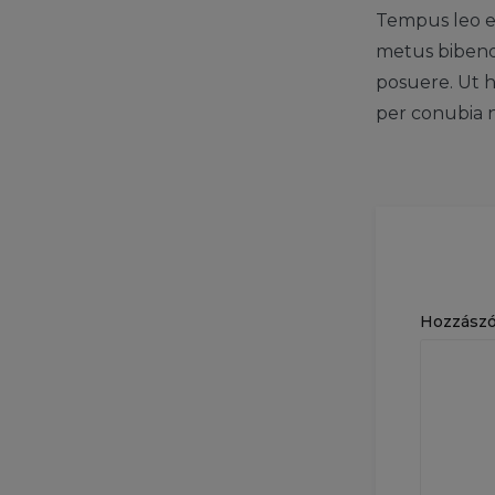
Tempus leo eu
metus bibendu
posuere. Ut h
per conubia 
Hozzász