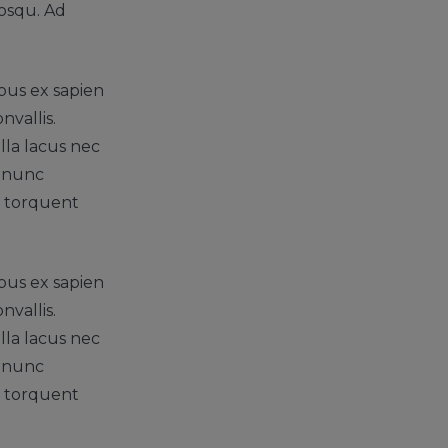
iosqu. Ad
bus ex sapien
nvallis.
lla lacus nec
r nunc
ra torquent
bus ex sapien
nvallis.
lla lacus nec
r nunc
ra torquent