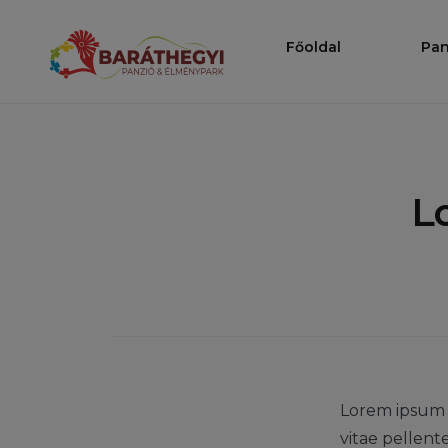
Ugrás
a
Főoldal
Pan
Baráthegy
tartalomhoz
L
Lorem ipsum d
vitae pellent