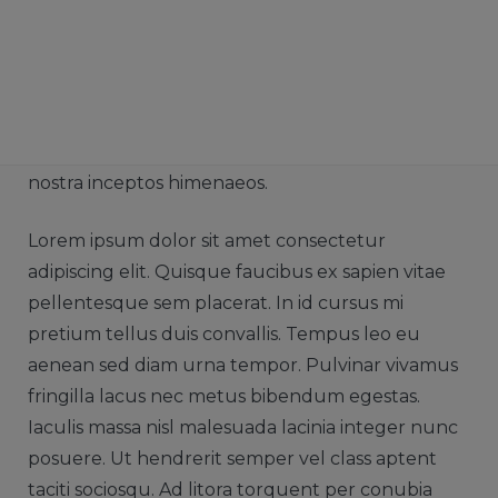
aenean sed diam urna tempor. Pulvinar vivamus
fringilla lacus nec metus bibendum egestas.
Iaculis massa nisl malesuada lacinia integer nunc
posuere. Ut hendrerit semper vel class aptent
taciti sociosqu. Ad litora torquent per conubia
nostra inceptos himenaeos.
Lorem ipsum dolor sit amet consectetur
adipiscing elit. Quisque faucibus ex sapien vitae
pellentesque sem placerat. In id cursus mi
pretium tellus duis convallis. Tempus leo eu
aenean sed diam urna tempor. Pulvinar vivamus
fringilla lacus nec metus bibendum egestas.
Iaculis massa nisl malesuada lacinia integer nunc
posuere. Ut hendrerit semper vel class aptent
taciti sociosqu. Ad litora torquent per conubia