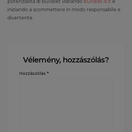
potenzialità di Bullibet visitando
bullibet-it.it
e
iniziando a scommettere in modo responsabile e
divertente.
Vélemény, hozzászólás?
Hozzászólás
*