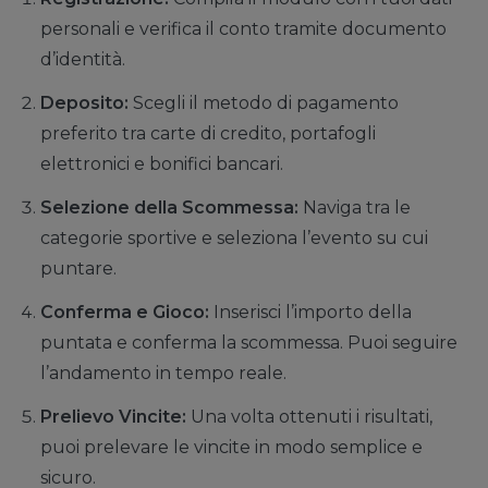
personali e verifica il conto tramite documento
d’identità.
Deposito:
Scegli il metodo di pagamento
preferito tra carte di credito, portafogli
elettronici e bonifici bancari.
Selezione della Scommessa:
Naviga tra le
categorie sportive e seleziona l’evento su cui
puntare.
Conferma e Gioco:
Inserisci l’importo della
puntata e conferma la scommessa. Puoi seguire
l’andamento in tempo reale.
Prelievo Vincite:
Una volta ottenuti i risultati,
puoi prelevare le vincite in modo semplice e
sicuro.