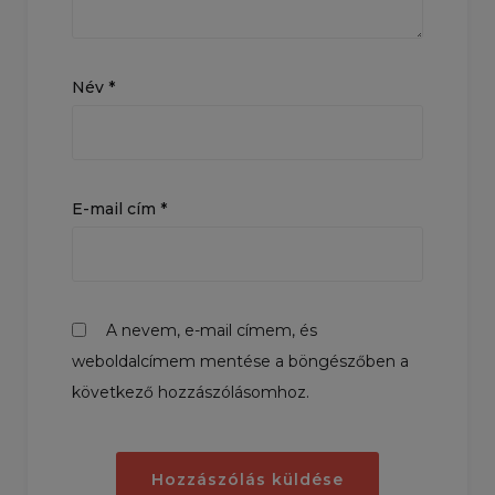
Név
*
E-mail cím
*
A nevem, e-mail címem, és
weboldalcímem mentése a böngészőben a
következő hozzászólásomhoz.