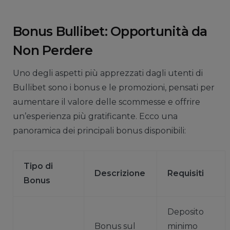
Bonus Bullibet: Opportunità da
Non Perdere
Uno degli aspetti più apprezzati dagli utenti di
Bullibet sono i bonus e le promozioni, pensati per
aumentare il valore delle scommesse e offrire
un’esperienza più gratificante. Ecco una
panoramica dei principali bonus disponibili:
Tipo di
Descrizione
Requisiti
Bonus
Deposito
Bonus sul
minimo